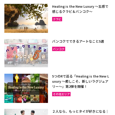
Healing is the New Luxury ～五感で
感じるクラビ＆バンコク～
クラビ
バンコクでできるアートなこと5選
バンコク
5つのRで巡る「Healing is the New L
uxury ～癒しこそ、新しいラグジュア
リー〜」第2弾を開催！
その他エリア
２人なら、もっとタイが好きになる｜