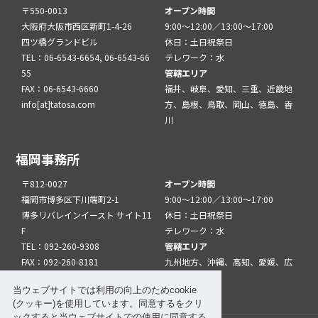
〒550-0013
オープン時間
大阪府大阪市西区新町1-4-26
9:00～12:00／13:00～17:00
四ツ橋グランドビル
休日：土日祝祭日
TEL：06-6543-6654, 06-6543-66
テレワーク：水
55
管轄エリア
FAX：06-6543-6660
福井、岐阜、愛知、三重、近畿地
info[at]tatosa.com
方、島根、鳥取、岡山、徳島、香
川
福岡事務所
〒812-0027
オープン時間
福岡市博多区下川端町2-1
9:00～12:00／13:00～17:00
博多リバレインイースト サイト11
休日：土日祝祭日
F
テレワーク：水
TEL：092-260-9308
管轄エリア
FAX：092-260-8181
九州地方、沖縄、高知、愛媛、広
info[at]tatfuk.com
島、山口
当ウェブサイトでは利用の向上のためcookie
(クッキー)を使用しています。同意するをクリ
ックすると当ウェブサイトでの使用に同意する