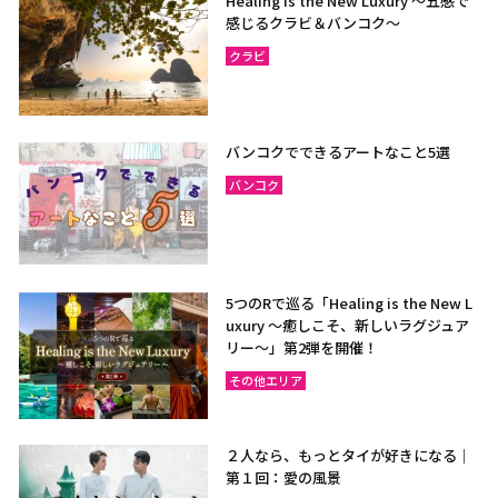
Healing is the New Luxury ～五感で
感じるクラビ＆バンコク～
クラビ
バンコクでできるアートなこと5選
バンコク
5つのRで巡る「Healing is the New L
uxury ～癒しこそ、新しいラグジュア
リー〜」第2弾を開催！
その他エリア
２人なら、もっとタイが好きになる｜
第１回：愛の風景