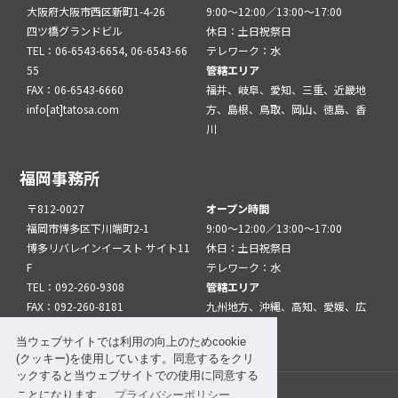
大阪府大阪市西区新町1-4-26
9:00～12:00／13:00～17:00
四ツ橋グランドビル
休日：土日祝祭日
TEL：06-6543-6654, 06-6543-66
テレワーク：水
55
管轄エリア
FAX：06-6543-6660
福井、岐阜、愛知、三重、近畿地
info[at]tatosa.com
方、島根、鳥取、岡山、徳島、香
川
福岡事務所
〒812-0027
オープン時間
福岡市博多区下川端町2-1
9:00～12:00／13:00～17:00
博多リバレインイースト サイト11
休日：土日祝祭日
F
テレワーク：水
TEL：092-260-9308
管轄エリア
FAX：092-260-8181
九州地方、沖縄、高知、愛媛、広
info[at]tatfuk.com
島、山口
当ウェブサイトでは利用の向上のためcookie
(クッキー)を使用しています。同意するをクリ
ックすると当ウェブサイトでの使用に同意する
ことになります。
プライバシーポリシー