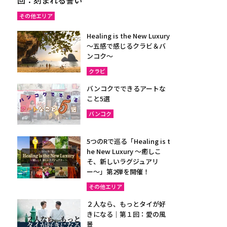
その他エリア
Healing is the New Luxury
～五感で感じるクラビ＆バ
ンコク～
クラビ
バンコクでできるアートな
こと5選
バンコク
5つのRで巡る「Healing is t
he New Luxury ～癒しこ
そ、新しいラグジュアリ
ー〜」第2弾を開催！
その他エリア
２人なら、もっとタイが好
きになる｜第１回：愛の風
景