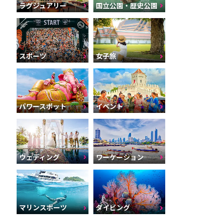
ラグジュアリー
国立公園・歴史公園
スポーツ
女子旅
パワースポット
イベント
ウェディング
ワーケーション
マリンスポーツ
ダイビング