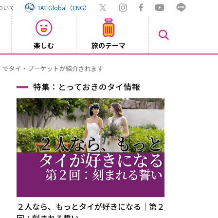
ついて
TAT Global（ENG）
楽しむ
旅のテーマ
Inst
2026/08/04
特集：とっておきのタイ情報
２人なら、もっとタイが好きになる｜第２
回：刻まれる誓い