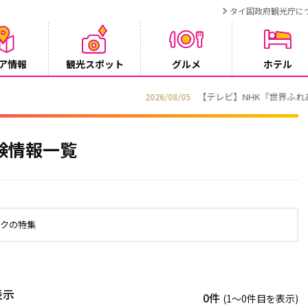
タイ国政府観光庁に
ア情報
観光スポット
グルメ
ホテル
でタイ・プーケットが紹介されます
験情報一覧
ックの特集
表示
0件
(1〜0件目を表示)