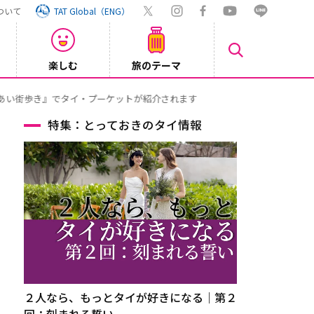
ついて
TAT Global（ENG）
楽しむ
旅のテーマ
Inst
2026/08/04
特集：とっておきのタイ情報
２人なら、もっとタイが好きになる｜第２
回：刻まれる誓い