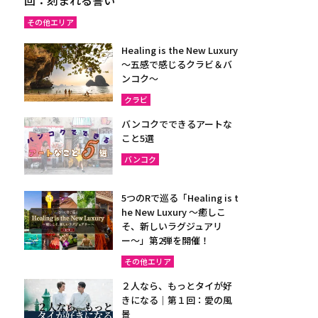
その他エリア
Healing is the New Luxury
～五感で感じるクラビ＆バ
ンコク～
クラビ
バンコクでできるアートな
こと5選
バンコク
5つのRで巡る「Healing is t
he New Luxury ～癒しこ
そ、新しいラグジュアリ
ー〜」第2弾を開催！
その他エリア
２人なら、もっとタイが好
きになる｜第１回：愛の風
景