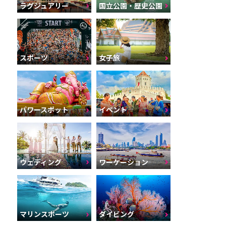
ラグジュアリー
国立公園・歴史公園
スポーツ
女子旅
パワースポット
イベント
ウェディング
ワーケーション
マリンスポーツ
ダイビング