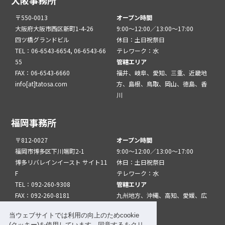
大阪事務所
〒550-0013
オープン時間
大阪府大阪市西区新町1-4-26
9:00～12:00／13:00～17:00
四ツ橋グランドビル
休日：土日祝祭日
TEL：06-6543-6654, 06-6543-66
テレワーク：水
55
管轄エリア
FAX：06-6543-6660
福井、岐阜、愛知、三重、近畿地
info[at]tatosa.com
方、島根、鳥取、岡山、徳島、香
川
福岡事務所
〒812-0027
オープン時間
福岡市博多区下川端町2-1
9:00～12:00／13:00～17:00
博多リバレインイースト サイト11
休日：土日祝祭日
F
テレワーク：水
TEL：092-260-9308
管轄エリア
FAX：092-260-8181
九州地方、沖縄、高知、愛媛、広
info[at]tatfuk.com
島、山口
当ウェブサイトでは利用の向上のためcookie
(クッキー)を使用しています。同意するをクリ