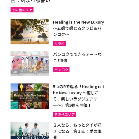
その他エリア
Healing is the New Luxury
～五感で感じるクラビ＆バ
ンコク～
クラビ
バンコクでできるアートな
こと5選
バンコク
5つのRで巡る「Healing is t
he New Luxury ～癒しこ
そ、新しいラグジュアリ
ー〜」第2弾を開催！
その他エリア
２人なら、もっとタイが好
きになる｜第１回：愛の風
景