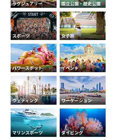
ラグジュアリー
国立公園・歴史公園
スポーツ
女子旅
パワースポット
イベント
ウェディング
ワーケーション
マリンスポーツ
ダイビング