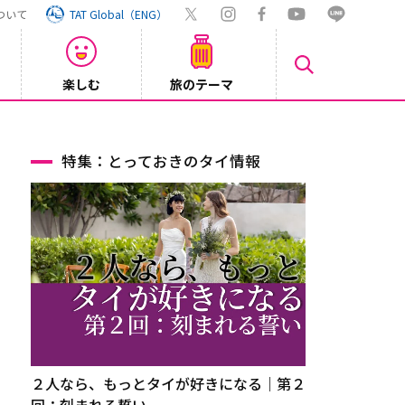
ついて
TAT Global（ENG）
楽しむ
旅のテーマ
Inst
2026/08/04
特集：とっておきのタイ情報
２人なら、もっとタイが好きになる｜第２
回：刻まれる誓い