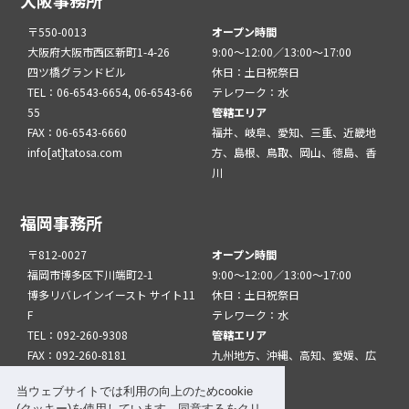
大阪事務所
〒550-0013
オープン時間
大阪府大阪市西区新町1-4-26
9:00～12:00／13:00～17:00
四ツ橋グランドビル
休日：土日祝祭日
TEL：06-6543-6654, 06-6543-66
テレワーク：水
55
管轄エリア
FAX：06-6543-6660
福井、岐阜、愛知、三重、近畿地
info[at]tatosa.com
方、島根、鳥取、岡山、徳島、香
川
福岡事務所
〒812-0027
オープン時間
福岡市博多区下川端町2-1
9:00～12:00／13:00～17:00
博多リバレインイースト サイト11
休日：土日祝祭日
F
テレワーク：水
TEL：092-260-9308
管轄エリア
FAX：092-260-8181
九州地方、沖縄、高知、愛媛、広
info[at]tatfuk.com
島、山口
当ウェブサイトでは利用の向上のためcookie
(クッキー)を使用しています。同意するをクリ