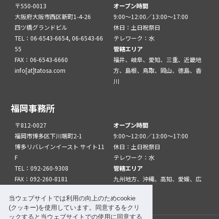
〒550-0013
オープン時間
大阪府大阪市西区新町1-4-26
9:00～12:00／13:00～17:00
四ツ橋グランドビル
休日：土日祝祭日
TEL：06-6543-6654, 06-6543-66
テレワーク：水
55
管轄エリア
FAX：06-6543-6660
福井、岐阜、愛知、三重、近畿地
info[at]tatosa.com
方、島根、鳥取、岡山、徳島、香
川
福岡事務所
〒812-0027
オープン時間
福岡市博多区下川端町2-1
9:00～12:00／13:00～17:00
博多リバレインイースト サイト11
休日：土日祝祭日
F
テレワーク：水
TEL：092-260-9308
管轄エリア
FAX：092-260-8181
九州地方、沖縄、高知、愛媛、広
info[at]tatfuk.com
島、山口
当ウェブサイトでは利用の向上のためcookie
(クッキー)を使用しています。同意するをクリ
ックすると当ウェブサイトでの使用に同意する