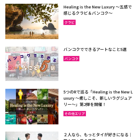
Healing is the New Luxury ～五感で
感じるクラビ＆バンコク～
クラビ
バンコクでできるアートなこと5選
バンコク
5つのRで巡る「Healing is the New L
uxury ～癒しこそ、新しいラグジュア
リー〜」第2弾を開催！
その他エリア
２人なら、もっとタイが好きになる｜