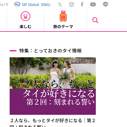
ついて
TAT Global（ENG）
楽しむ
旅のテーマ
【鉄道】
2026/08/03
特集：とっておきのタイ情報
２人なら、もっとタイが好きになる｜第２
回：刻まれる誓い