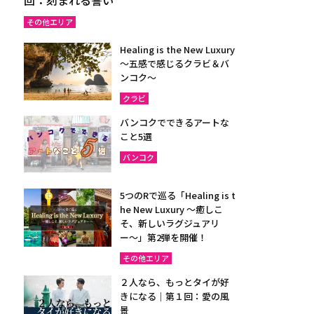
その他エリア
Healing is the New Luxury
～五感で感じるクラビ＆バ
ンコク～
クラビ
バンコクでできるアートな
こと5選
バンコク
5つのRで巡る「Healing is t
he New Luxury ～癒しこ
そ、新しいラグジュアリ
ー〜」第2弾を開催！
その他エリア
２人なら、もっとタイが好
きになる｜第１回：愛の風
景