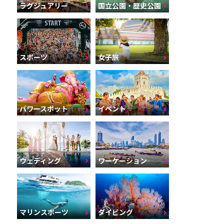
ラグジュアリー
国立公園・歴史公園
スポーツ
女子旅
パワースポット
イベント
ウェディング
ワーケーション
マリンスポーツ
ダイビング