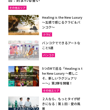
その他エリア
Healing is the New Luxury
～五感で感じるクラビ＆バ
ンコク～
クラビ
バンコクでできるアートな
こと5選
バンコク
5つのRで巡る「Healing is t
he New Luxury ～癒しこ
そ、新しいラグジュアリ
ー〜」第2弾を開催！
その他エリア
２人なら、もっとタイが好
きになる｜第１回：愛の風
景