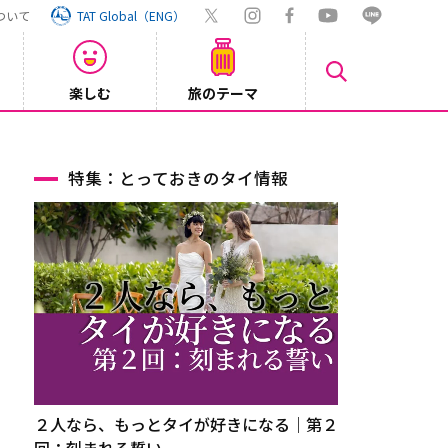
ついて
TAT Global（ENG）
楽しむ
旅のテーマ
Inst
2026/08/04
特集：とっておきのタイ情報
２人なら、もっとタイが好きになる｜第２
回：刻まれる誓い