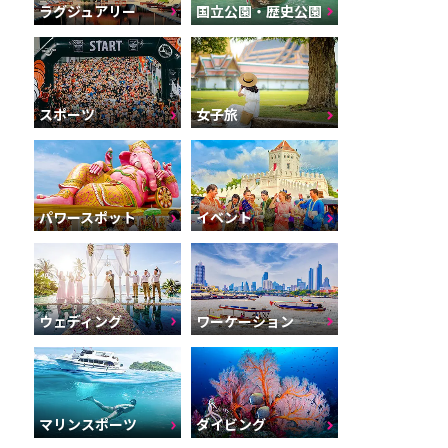
ラグジュアリー
国立公園・歴史公園
スポーツ
女子旅
パワースポット
イベント
ウェディング
ワーケーション
マリンスポーツ
ダイビング