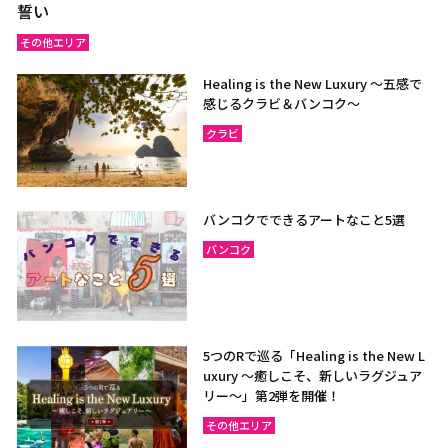
誓い
その他エリア
Healing is the New Luxury ～五感で
感じるクラビ＆バンコク～
クラビ
バンコクでできるアートなこと5選
バンコク
5つのRで巡る「Healing is the New L
uxury ～癒しこそ、新しいラグジュア
リー〜」第2弾を開催！
その他エリア