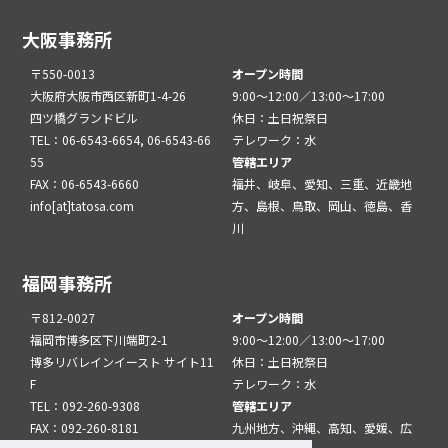
大阪事務所
〒550-0013
オープン時間
大阪府大阪市西区新町1-4-26
9:00～12:00／13:00～17:00
四ツ橋グランドビル
休日：土日祝祭日
TEL：06-6543-6654, 06-6543-66
テレワーク：水
55
管轄エリア
FAX：06-6543-6660
福井、岐阜、愛知、三重、近畿地
info[at]tatosa.com
方、島根、鳥取、岡山、徳島、香
川
福岡事務所
〒812-0027
オープン時間
福岡市博多区下川端町2-1
9:00～12:00／13:00～17:00
博多リバレインイースト サイト11
休日：土日祝祭日
F
テレワーク：水
TEL：092-260-9308
管轄エリア
FAX：092-260-8181
九州地方、沖縄、高知、愛媛、広