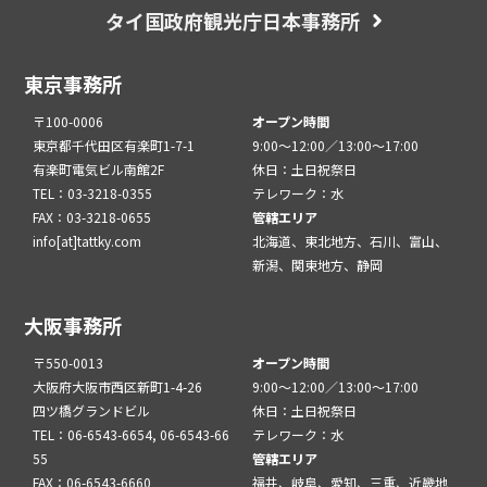
タイ国政府観光庁日本事務所
東京事務所
〒100-0006
オープン時間
東京都千代田区有楽町1-7-1
9:00～12:00／13:00～17:00
有楽町電気ビル南館2F
休日：土日祝祭日
TEL：03-3218-0355
テレワーク：水
FAX：03-3218-0655
管轄エリア
info[at]tattky.com
北海道、東北地方、石川、富山、
新潟、関東地方、静岡
大阪事務所
〒550-0013
オープン時間
大阪府大阪市西区新町1-4-26
9:00～12:00／13:00～17:00
四ツ橋グランドビル
休日：土日祝祭日
TEL：06-6543-6654, 06-6543-66
テレワーク：水
55
管轄エリア
FAX：06-6543-6660
福井、岐阜、愛知、三重、近畿地