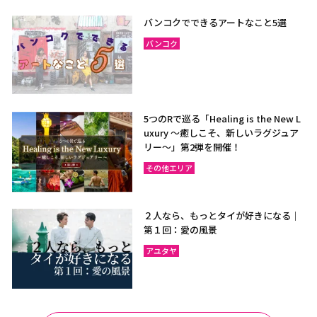
バンコクでできるアートなこと5選
バンコク
5つのRで巡る「Healing is the New L
uxury ～癒しこそ、新しいラグジュア
リー〜」第2弾を開催！
その他エリア
２人なら、もっとタイが好きになる｜
第１回：愛の風景
アユタヤ