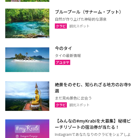
ブループール（サナーム・プット）
自然が作り上げた神秘的な源泉
クラビ
観光スポット
今のタイ
タイの最新情報
アユタヤ
絶景をのぞむ、知られざる地方のお寺9
選
まだ見ぬ景色に出会う
クラビ
観光スポット
【みんなの#myKrabiを大募集】秘境ビ
ーチリゾートの宿泊券が当たる！
Instagramであなたなりのクラビをシェアしよ