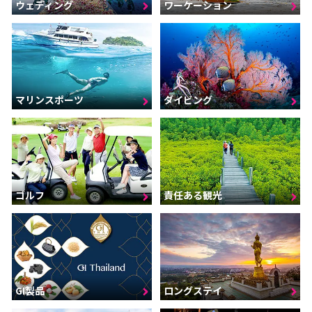
ウェディング
ワーケーション
マリンスポーツ
ダイビング
ゴルフ
責任ある観光
GI製品
ロングステイ