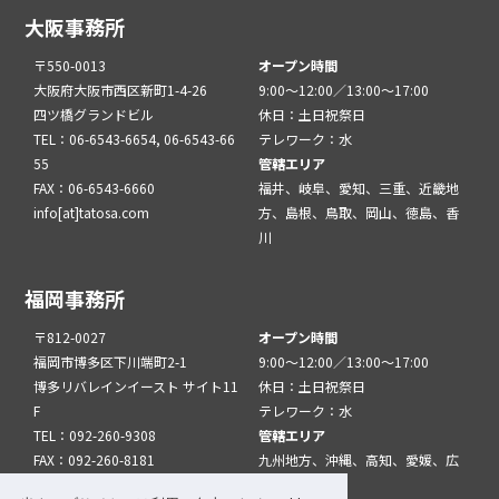
大阪事務所
〒550-0013
オープン時間
大阪府大阪市西区新町1-4-26
9:00～12:00／13:00～17:00
四ツ橋グランドビル
休日：土日祝祭日
TEL：06-6543-6654, 06-6543-66
テレワーク：水
55
管轄エリア
FAX：06-6543-6660
福井、岐阜、愛知、三重、近畿地
info[at]tatosa.com
方、島根、鳥取、岡山、徳島、香
川
福岡事務所
〒812-0027
オープン時間
福岡市博多区下川端町2-1
9:00～12:00／13:00～17:00
博多リバレインイースト サイト11
休日：土日祝祭日
F
テレワーク：水
TEL：092-260-9308
管轄エリア
FAX：092-260-8181
九州地方、沖縄、高知、愛媛、広
info[at]tatfuk.com
島、山口