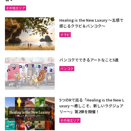
その他エリア
Healing is the New Luxury ～五感で
感じるクラビ＆バンコク～
クラビ
バンコクでできるアートなこと5選
バンコク
5つのRで巡る「Healing is the New L
uxury ～癒しこそ、新しいラグジュア
リー〜」第2弾を開催！
その他エリア