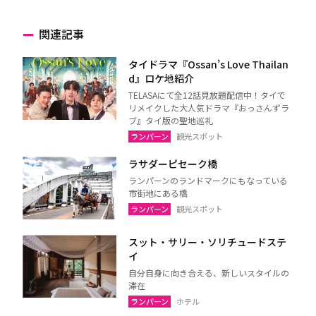
関連記事
タイドラマ『Ossan’s Love Thailan
d』ロケ地紹介
TELASAにて全12話見放題配信中！タイで
リメイクした大人気ドラマ『おっさんずラ
ブ』タイ版の聖地巡礼
ランパーン
観光スポット
ラサダーピセーク橋
ランパーンのランドマークにもなっている
市街地にある橋
ランパーン
観光スポット
スット・サリー・ソリチュードステ
イ
自分自身に向き合える、新しいスタイルの
滞在
ランパーン
ホテル