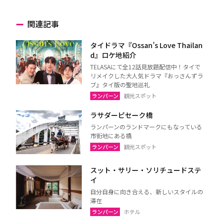
関連記事
タイドラマ『Ossan’s Love Thailan
d』ロケ地紹介
TELASAにて全12話見放題配信中！タイで
リメイクした大人気ドラマ『おっさんずラ
ブ』タイ版の聖地巡礼
ランパーン
観光スポット
ラサダーピセーク橋
ランパーンのランドマークにもなっている
市街地にある橋
ランパーン
観光スポット
スット・サリー・ソリチュードステ
イ
自分自身に向き合える、新しいスタイルの
滞在
ランパーン
ホテル