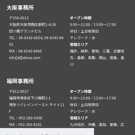
大阪事務所
〒550-0013
オープン時間
大阪府大阪市西区新町1-4-26
9:00～12:00／13:00～17:00
四ツ橋グランドビル
休日：土日祝祭日
TEL：06-6543-6654, 06-6543-66
テレワーク：水
55
管轄エリア
FAX：06-6543-6660
福井、岐阜、愛知、三重、近畿地
info[at]tatosa.com
方、島根、鳥取、岡山、徳島、香
川
福岡事務所
〒812-0027
オープン時間
福岡市博多区下川端町2-1
9:00～12:00／13:00～17:00
博多リバレインイースト サイト11
休日：土日祝祭日
F
テレワーク：水
TEL：092-260-9308
管轄エリア
FAX：092-260-8181
九州地方、沖縄、高知、愛媛、広
info[at]tatfuk.com
島、山口