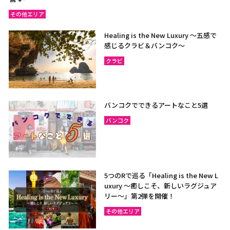
その他エリア
Healing is the New Luxury ～五感で
感じるクラビ＆バンコク～
クラビ
バンコクでできるアートなこと5選
バンコク
5つのRで巡る「Healing is the New L
uxury ～癒しこそ、新しいラグジュア
リー〜」第2弾を開催！
その他エリア