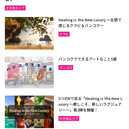
その他エリア
Healing is the New Luxury ～五感で
感じるクラビ＆バンコク～
クラビ
バンコクでできるアートなこと5選
バンコク
5つのRで巡る「Healing is the New L
uxury ～癒しこそ、新しいラグジュア
リー〜」第2弾を開催！
その他エリア