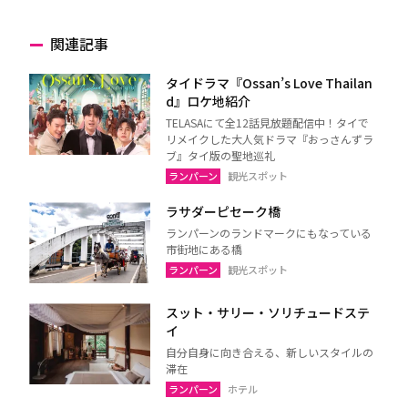
関連記事
タイドラマ『Ossan’s Love Thailan
d』ロケ地紹介
TELASAにて全12話見放題配信中！タイで
リメイクした大人気ドラマ『おっさんずラ
ブ』タイ版の聖地巡礼
ランパーン
観光スポット
ラサダーピセーク橋
ランパーンのランドマークにもなっている
市街地にある橋
ランパーン
観光スポット
スット・サリー・ソリチュードステ
イ
自分自身に向き合える、新しいスタイルの
滞在
ランパーン
ホテル