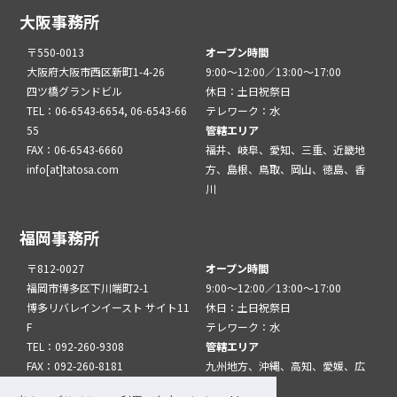
大阪事務所
〒550-0013
オープン時間
大阪府大阪市西区新町1-4-26
9:00～12:00／13:00～17:00
四ツ橋グランドビル
休日：土日祝祭日
TEL：06-6543-6654, 06-6543-66
テレワーク：水
55
管轄エリア
FAX：06-6543-6660
福井、岐阜、愛知、三重、近畿地
info[at]tatosa.com
方、島根、鳥取、岡山、徳島、香
川
福岡事務所
〒812-0027
オープン時間
福岡市博多区下川端町2-1
9:00～12:00／13:00～17:00
博多リバレインイースト サイト11
休日：土日祝祭日
F
テレワーク：水
TEL：092-260-9308
管轄エリア
FAX：092-260-8181
九州地方、沖縄、高知、愛媛、広
info[at]tatfuk.com
島、山口