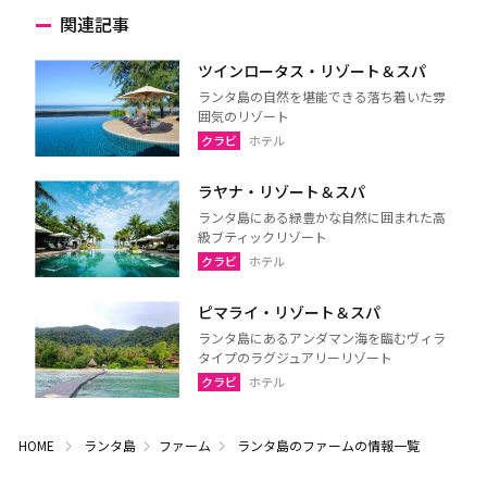
関連記事
ツインロータス・リゾート＆スパ
ランタ島の自然を堪能できる落ち着いた雰
囲気のリゾート
クラビ
ホテル
ラヤナ・リゾート＆スパ
ランタ島にある緑豊かな自然に囲まれた高
級ブティックリゾート
クラビ
ホテル
ピマライ・リゾート＆スパ
ランタ島にあるアンダマン海を臨むヴィラ
タイプのラグジュアリーリゾート
クラビ
ホテル
HOME
ランタ島
ファーム
ランタ島のファームの情報一覧