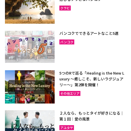
クラビ
バンコクでできるアートなこと5選
バンコク
5つのRで巡る「Healing is the New L
uxury ～癒しこそ、新しいラグジュア
リー〜」第2弾を開催！
その他エリア
２人なら、もっとタイが好きになる｜
第１回：愛の風景
アユタヤ