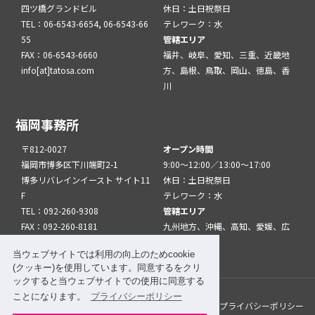
四ツ橋グランドビル
休日：土日祝祭日
TEL：06-6543-6654, 06-6543-66
テレワーク：水
55
管轄エリア
FAX：06-6543-6660
福井、岐阜、愛知、三重、近畿地
info[at]tatosa.com
方、島根、鳥取、岡山、徳島、香
川
福岡事務所
〒812-0027
オープン時間
福岡市博多区下川端町2-1
9:00～12:00／13:00～17:00
博多リバレインイースト サイト11
休日：土日祝祭日
F
テレワーク：水
TEL：092-260-9308
管轄エリア
FAX：092-260-8181
九州地方、沖縄、高知、愛媛、広
info[at]tatfuk.com
島、山口
当ウェブサイトでは利用の向上のためcookie
(クッキー)を使用しています。同意するをクリ
ックすると当ウェブサイトでの使用に同意する
ことになります。
プライバシーポリシー
このサイトについて
メルマガ登録
リンク
プライバシーポリシー