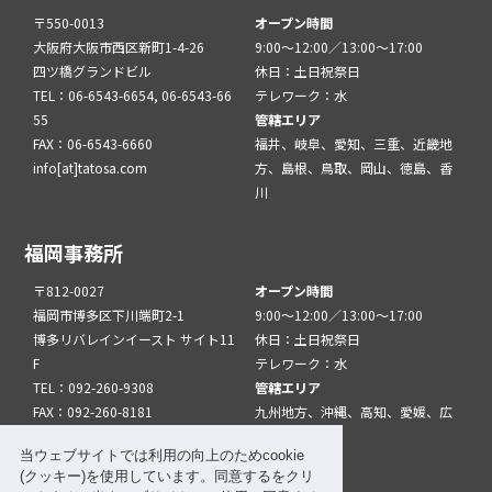
〒550-0013
オープン時間
大阪府大阪市西区新町1-4-26
9:00～12:00／13:00～17:00
四ツ橋グランドビル
休日：土日祝祭日
TEL：06-6543-6654, 06-6543-66
テレワーク：水
55
管轄エリア
FAX：06-6543-6660
福井、岐阜、愛知、三重、近畿地
info[at]tatosa.com
方、島根、鳥取、岡山、徳島、香
川
福岡事務所
〒812-0027
オープン時間
福岡市博多区下川端町2-1
9:00～12:00／13:00～17:00
博多リバレインイースト サイト11
休日：土日祝祭日
F
テレワーク：水
TEL：092-260-9308
管轄エリア
FAX：092-260-8181
九州地方、沖縄、高知、愛媛、広
info[at]tatfuk.com
島、山口
当ウェブサイトでは利用の向上のためcookie
(クッキー)を使用しています。同意するをクリ