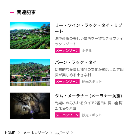
関連記事
リー・ワイン・ラック・タイ・リゾ
ート
湖や茶畑の美しい景色を一望できるブティ
ックリゾート
メーホンソーン
ホテル
バーン・ラック・タイ
幻想的な光景と独特の文化が融合した雰囲
気が楽しめる小さな村
メーホンソーン
観光スポット
タム・メーラナー (メーラナー洞窟)
乾期にのみ入れるタイで2番目に長い全長1
2.7kmの洞窟
メーホンソーン
観光スポット
HOME
メーホンソーン
スポーツ