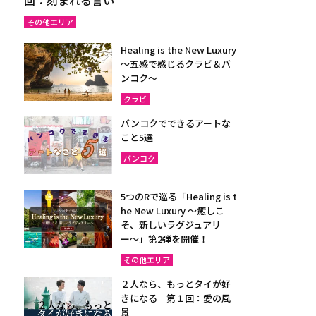
その他エリア
Healing is the New Luxury
～五感で感じるクラビ＆バ
ンコク～
クラビ
バンコクでできるアートな
こと5選
バンコク
5つのRで巡る「Healing is t
he New Luxury ～癒しこ
そ、新しいラグジュアリ
ー〜」第2弾を開催！
その他エリア
２人なら、もっとタイが好
きになる｜第１回：愛の風
景