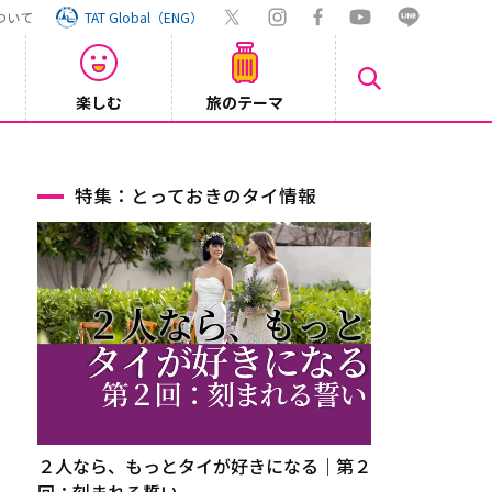
ついて
TAT Global（ENG）
楽しむ
旅のテーマ
Inst
2026/08/04
特集：とっておきのタイ情報
２人なら、もっとタイが好きになる｜第２
回：刻まれる誓い