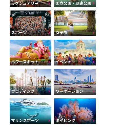
ラグジュアリー
国立公園・歴史公園
スポーツ
女子旅
パワースポット
イベント
ウェディング
ワーケーション
マリンスポーツ
ダイビング