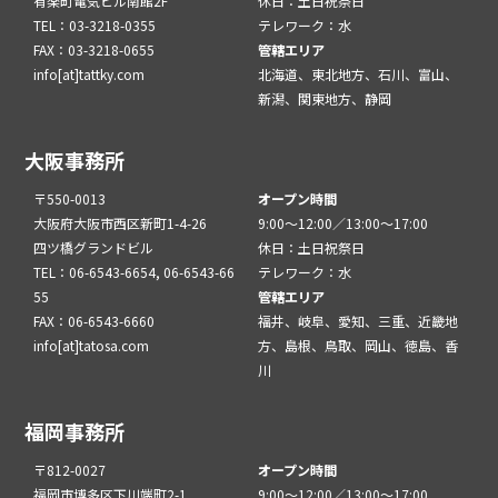
有楽町電気ビル南館2F
休日：土日祝祭日
TEL：03-3218-0355
テレワーク：水
FAX：03-3218-0655
管轄エリア
info[at]tattky.com
北海道、東北地方、石川、富山、
新潟、関東地方、静岡
大阪事務所
〒550-0013
オープン時間
大阪府大阪市西区新町1-4-26
9:00～12:00／13:00～17:00
四ツ橋グランドビル
休日：土日祝祭日
TEL：06-6543-6654, 06-6543-66
テレワーク：水
55
管轄エリア
FAX：06-6543-6660
福井、岐阜、愛知、三重、近畿地
info[at]tatosa.com
方、島根、鳥取、岡山、徳島、香
川
福岡事務所
〒812-0027
オープン時間
福岡市博多区下川端町2-1
9:00～12:00／13:00～17:00