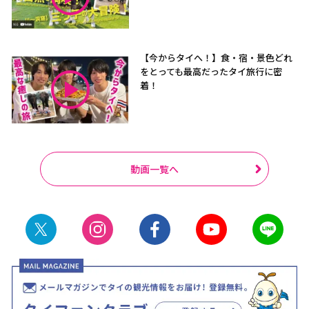
【今からタイへ！】食・宿・景色どれ
をとっても最高だったタイ旅行に密
着！
動画一覧へ