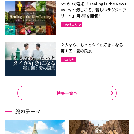
5つのRで巡る「Healing is the New L
uxury ～癒しこそ、新しいラグジュア
リー〜」第2弾を開催！
その他エリア
２人なら、もっとタイが好きになる｜
第１回：愛の風景
アユタヤ
特集一覧へ
旅のテーマ