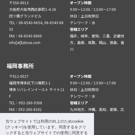
〒550-0013
オープン時間
大阪府大阪市西区新町1-4-26
9:00～12:00／13:00～17:00
四ツ橋グランドビル
休日：土日祝祭日
TEL：06-6543-6654, 06-6543-66
テレワーク：水
55
管轄エリア
FAX：06-6543-6660
福井、岐阜、愛知、三重、近畿地
info[at]tatosa.com
方、島根、鳥取、岡山、徳島、香
川
福岡事務所
〒812-0027
オープン時間
福岡市博多区下川端町2-1
9:00～12:00／13:00～17:00
博多リバレインイースト サイト11
休日：土日祝祭日
F
テレワーク：水
TEL：092-260-9308
管轄エリア
FAX：092-260-8181
九州地方、沖縄、高知、愛媛、広
info[at]tatfuk.com
島、山口
当ウェブサイトでは利用の向上のためcookie
(クッキー)を使用しています。同意するをクリ
ックすると当ウェブサイトでの使用に同意する