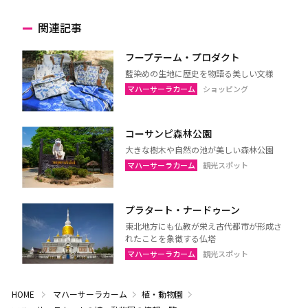
関連記事
フープテーム・プロダクト
藍染めの生地に歴史を物語る美しい文様
マハーサーラカーム
ショッピング
コーサンピ森林公園
大きな樹木や自然の池が美しい森林公園
マハーサーラカーム
観光スポット
プラタート・ナードゥーン
東北地方にも仏教が栄え古代都市が形成さ
れたことを象徴する仏塔
マハーサーラカーム
観光スポット
HOME
マハーサーラカーム
植・動物園