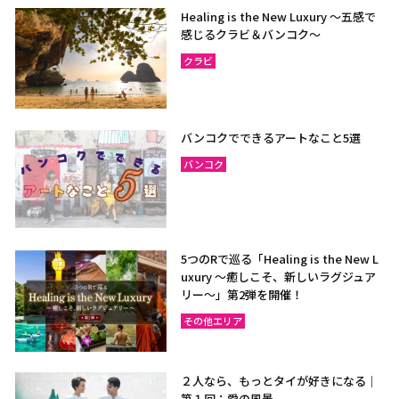
Healing is the New Luxury ～五感で
感じるクラビ＆バンコク～
クラビ
バンコクでできるアートなこと5選
バンコク
5つのRで巡る「Healing is the New L
uxury ～癒しこそ、新しいラグジュア
リー〜」第2弾を開催！
その他エリア
２人なら、もっとタイが好きになる｜
第１回：愛の風景