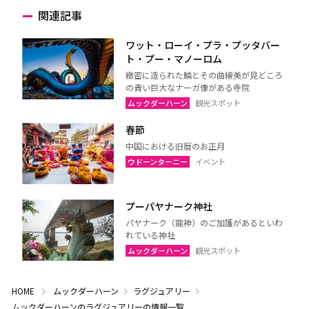
関連記事
ワット・ローイ・プラ・プッタバー
ト・プー・マノーロム
緻密に造られた鱗とその曲線美が見どころ
の青い巨大なナーガ像がある寺院
ムックダーハーン
観光スポット
春節
中国における旧暦のお正月
ウドーンターニー
イベント
プーパヤナーク神社
パヤナーク（龍神）のご加護があるといわ
れている神社
ムックダーハーン
観光スポット
HOME
ムックダーハーン
ラグジュアリー
ムックダーハーンのラグジュアリーの情報一覧