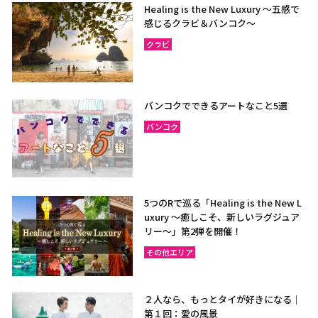
Healing is the New Luxury ～五感で
感じるクラビ＆バンコク～
クラビ
バンコクでできるアートなこと5選
バンコク
5つのRで巡る「Healing is the New L
uxury ～癒しこそ、新しいラグジュア
リー〜」第2弾を開催！
その他エリア
２人なら、もっとタイが好きになる｜
第１回：愛の風景