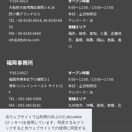
〒550-0013
オープン時間
大阪府大阪市西区新町1-4-26
9:00～12:00／13:00～17:00
四ツ橋グランドビル
休日：土日祝祭日
TEL：06-6543-6654, 06-6543-66
テレワーク：水
55
管轄エリア
FAX：06-6543-6660
福井、岐阜、愛知、三重、近畿地
info[at]tatosa.com
方、島根、鳥取、岡山、徳島、香
川
福岡事務所
〒812-0027
オープン時間
福岡市博多区下川端町2-1
9:00～12:00／13:00～17:00
博多リバレインイースト サイト11
休日：土日祝祭日
F
テレワーク：水
TEL：092-260-9308
管轄エリア
FAX：092-260-8181
九州地方、沖縄、高知、愛媛、広
info[at]tatfuk.com
島、山口
当ウェブサイトでは利用の向上のためcookie
(クッキー)を使用しています。同意するをクリ
ックすると当ウェブサイトでの使用に同意する