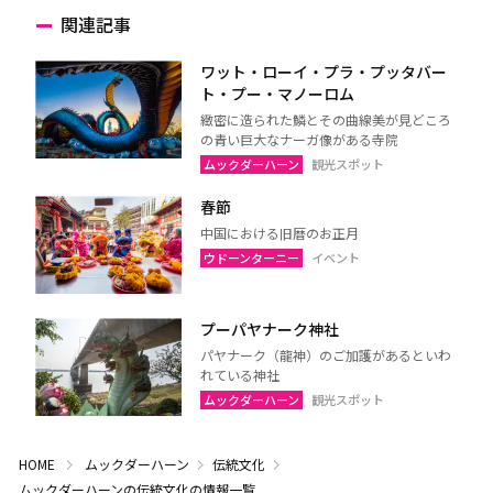
関連記事
ワット・ローイ・プラ・プッタバー
ト・プー・マノーロム
緻密に造られた鱗とその曲線美が見どころ
の青い巨大なナーガ像がある寺院
ムックダーハーン
観光スポット
春節
中国における旧暦のお正月
ウドーンターニー
イベント
プーパヤナーク神社
パヤナーク（龍神）のご加護があるといわ
れている神社
ムックダーハーン
観光スポット
HOME
ムックダーハーン
伝統文化
ムックダーハーンの伝統文化の情報一覧