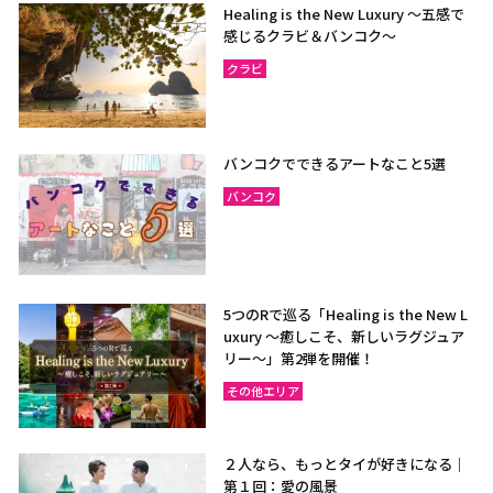
Healing is the New Luxury ～五感で
感じるクラビ＆バンコク～
クラビ
バンコクでできるアートなこと5選
バンコク
5つのRで巡る「Healing is the New L
uxury ～癒しこそ、新しいラグジュア
リー〜」第2弾を開催！
その他エリア
２人なら、もっとタイが好きになる｜
第１回：愛の風景