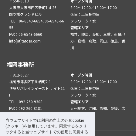
〒550-0013
オープン時間
大阪府大阪市西区新町1-4-26
9:00～12:00／13:00～17:00
四ツ橋グランドビル
休日：土日祝祭日
TEL：06-6543-6654, 06-6543-66
テレワーク：水
55
管轄エリア
FAX：06-6543-6660
福井、岐阜、愛知、三重、近畿地
info[at]tatosa.com
方、島根、鳥取、岡山、徳島、香
川
福岡事務所
〒812-0027
オープン時間
福岡市博多区下川端町2-1
9:00～12:00／13:00～17:00
博多リバレインイースト サイト11
休日：土日祝祭日
F
テレワーク：水
TEL：092-260-9308
管轄エリア
FAX：092-260-8181
九州地方、沖縄、高知、愛媛、広
info[at]tatfuk.com
島、山口
当ウェブサイトでは利用の向上のためcookie
(クッキー)を使用しています。同意するをクリ
ックすると当ウェブサイトでの使用に同意する