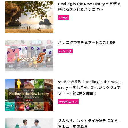
Healing is the New Luxury ～五感で
感じるクラビ＆バンコク～
クラビ
バンコクでできるアートなこと5選
バンコク
5つのRで巡る「Healing is the New L
uxury ～癒しこそ、新しいラグジュア
リー〜」第2弾を開催！
その他エリア
２人なら、もっとタイが好きになる｜
第１回：愛の風景