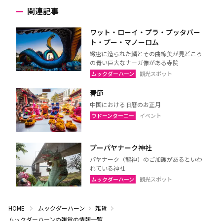
関連記事
ワット・ローイ・プラ・プッタバー
ト・プー・マノーロム
緻密に造られた鱗とその曲線美が見どころ
の青い巨大なナーガ像がある寺院
ムックダーハーン
観光スポット
春節
中国における旧暦のお正月
ウドーンターニー
イベント
プーパヤナーク神社
パヤナーク（龍神）のご加護があるといわ
れている神社
ムックダーハーン
観光スポット
HOME
ムックダーハーン
雑貨
ムックダーハーンの雑貨の情報一覧