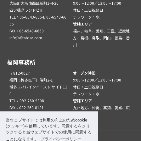
大阪府大阪市西区新町1-4-26
9:00～12:00／13:00～17:00
四ツ橋グランドビル
休日：土日祝祭日
TEL：06-6543-6654, 06-6543-66
テレワーク：水
55
管轄エリア
FAX：06-6543-6660
福井、岐阜、愛知、三重、近畿地
info[at]tatosa.com
方、島根、鳥取、岡山、徳島、香
川
福岡事務所
〒812-0027
オープン時間
福岡市博多区下川端町2-1
9:00～12:00／13:00～17:00
博多リバレインイースト サイト11
休日：土日祝祭日
F
テレワーク：水
TEL：092-260-9308
管轄エリア
FAX：092-260-8181
九州地方、沖縄、高知、愛媛、広
info[at]tatfuk.com
島、山口
当ウェブサイトでは利用の向上のためcookie
(クッキー)を使用しています。同意するをクリ
ックすると当ウェブサイトでの使用に同意する
ことになります。
プライバシーポリシー