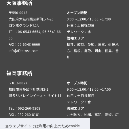
大阪事務所
〒550-0013
オープン時間
大阪府大阪市西区新町1-4-26
9:00～12:00／13:00～17:00
四ツ橋グランドビル
休日：土日祝祭日
TEL：06-6543-6654, 06-6543-66
テレワーク：水
55
管轄エリア
FAX：06-6543-6660
福井、岐阜、愛知、三重、近畿地
info[at]tatosa.com
方、島根、鳥取、岡山、徳島、香
川
福岡事務所
〒812-0027
オープン時間
福岡市博多区下川端町2-1
9:00～12:00／13:00～17:00
博多リバレインイースト サイト11
休日：土日祝祭日
F
テレワーク：水
TEL：092-260-9308
管轄エリア
FAX：092-260-8181
九州地方、沖縄、高知、愛媛、広
info[at]tatfuk.com
島、山口
当ウェブサイトでは利用の向上のためcookie