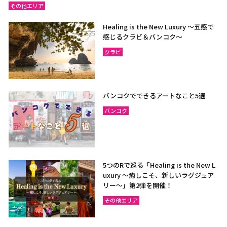
その他エリア
Healing is the New Luxury ～五感で
感じるクラビ＆バンコク～
クラビ
バンコクでできるアートなこと5選
バンコク
5つのRで巡る「Healing is the New L
uxury ～癒しこそ、新しいラグジュア
リー〜」第2弾を開催！
その他エリア