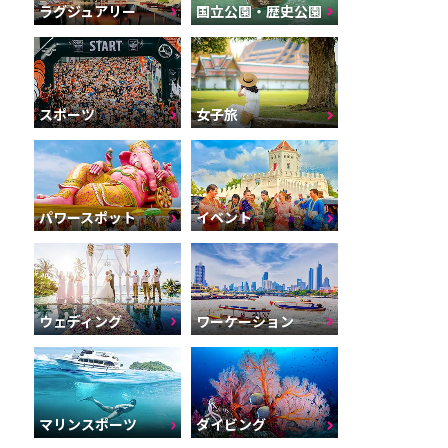
ラグジュアリー
国立公園・歴史公園
スポーツ
女子旅
パワースポット
イベント
ウェディング
ワーケーション
マリンスポーツ
ダイビング