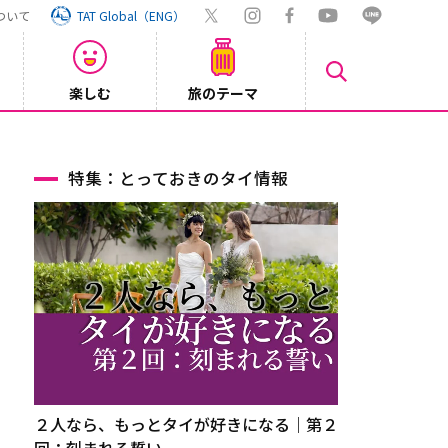
ついて
TAT Global（ENG）
楽しむ
旅のテーマ
Inst
2026/08/04
特集：とっておきのタイ情報
２人なら、もっとタイが好きになる｜第２
回：刻まれる誓い