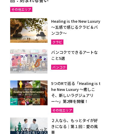
その他エリア
Healing is the New Luxury
～五感で感じるクラビ＆バ
ンコク～
クラビ
バンコクでできるアートな
こと5選
バンコク
5つのRで巡る「Healing is t
he New Luxury ～癒しこ
そ、新しいラグジュアリ
ー〜」第2弾を開催！
その他エリア
２人なら、もっとタイが好
きになる｜第１回：愛の風
景