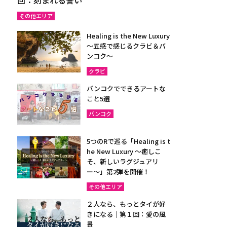
その他エリア
Healing is the New Luxury
～五感で感じるクラビ＆バ
ンコク～
クラビ
バンコクでできるアートな
こと5選
バンコク
5つのRで巡る「Healing is t
he New Luxury ～癒しこ
そ、新しいラグジュアリ
ー〜」第2弾を開催！
その他エリア
２人なら、もっとタイが好
きになる｜第１回：愛の風
景