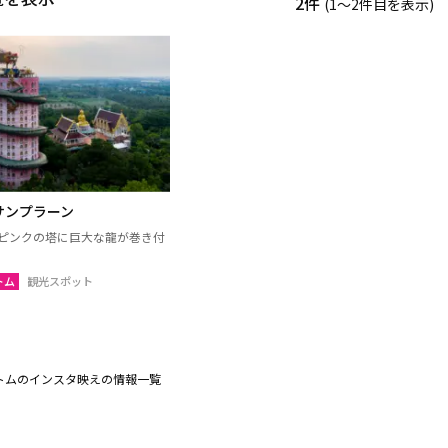
2件
(1〜2件目を表示)
サンプラーン
のピンクの塔に巨大な龍が巻き付
トム
観光スポット
トムのインスタ映えの情報一覧