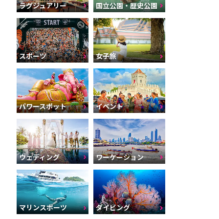
ラグジュアリー
国立公園・歴史公園
スポーツ
女子旅
パワースポット
イベント
ウェディング
ワーケーション
マリンスポーツ
ダイビング