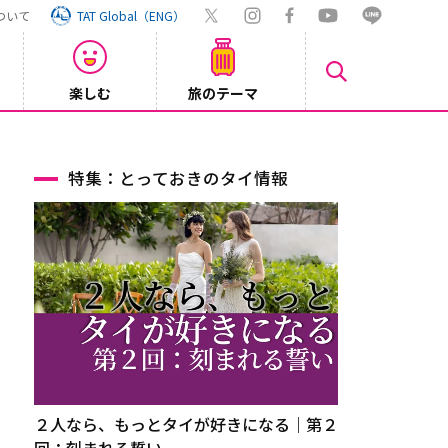
ついて
TAT Global（ENG）
楽しむ
旅のテーマ
Inst
2026/08/04
特集：とっておきのタイ情報
２人なら、もっとタイが好きになる｜第２
回：刻まれる誓い