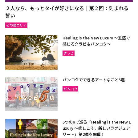
２人なら、もっとタイが好きになる｜第２回：刻まれる
誓い
その他エリア
Healing is the New Luxury ～五感で
感じるクラビ＆バンコク～
クラビ
バンコクでできるアートなこと5選
バンコク
5つのRで巡る「Healing is the New L
uxury ～癒しこそ、新しいラグジュア
リー〜」第2弾を開催！