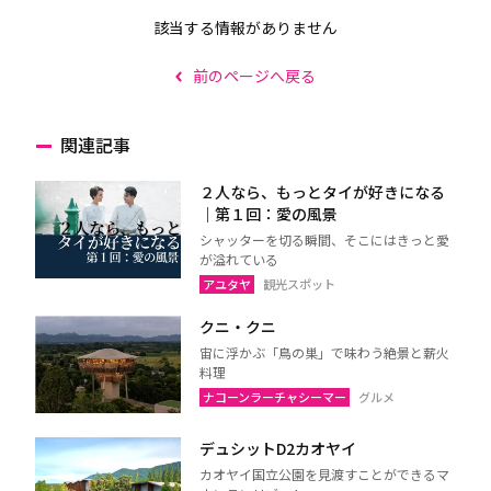
該当する情報がありません
前のページへ戻る
関連記事
２人なら、もっとタイが好きになる
｜第１回：愛の風景
シャッターを切る瞬間、そこにはきっと愛
が溢れている
アユタヤ
観光スポット
クニ・クニ
宙に浮かぶ「鳥の巣」で味わう絶景と薪火
料理
ナコーンラーチャシーマー
グルメ
デュシットD2カオヤイ
カオヤイ国立公園を見渡すことができるマ