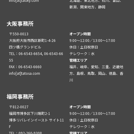
info[at]tattky.com
北海道、東北地方、石川、富山、
新潟、関東地方、静岡
大阪事務所
〒550-0013
オープン時間
大阪府大阪市西区新町1-4-26
9:00～12:00／13:00～17:00
四ツ橋グランドビル
休日：土日祝祭日
TEL：06-6543-6654, 06-6543-66
テレワーク：水
55
管轄エリア
FAX：06-6543-6660
福井、岐阜、愛知、三重、近畿地
info[at]tatosa.com
方、島根、鳥取、岡山、徳島、香
川
福岡事務所
〒812-0027
オープン時間
福岡市博多区下川端町2-1
9:00～12:00／13:00～17:00
博多リバレインイースト サイト11
休日：土日祝祭日
F
テレワーク：水
TEL：092-260-9308
管轄エリア