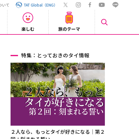
ついて
TAT Global（ENG）
楽しむ
旅のテーマ
Inst
2026/08/04
特集：とっておきのタイ情報
２人なら、もっとタイが好きになる｜第２
回：刻まれる誓い