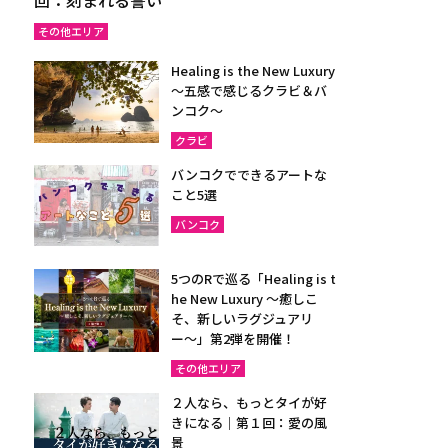
その他エリア
Healing is the New Luxury
～五感で感じるクラビ＆バ
ンコク～
クラビ
バンコクでできるアートな
こと5選
バンコク
5つのRで巡る「Healing is t
he New Luxury ～癒しこ
そ、新しいラグジュアリ
ー〜」第2弾を開催！
その他エリア
２人なら、もっとタイが好
きになる｜第１回：愛の風
景