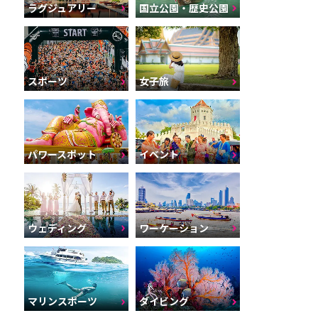
ラグジュアリー
国立公園・歴史公園
スポーツ
女子旅
パワースポット
イベント
ウェディング
ワーケーション
マリンスポーツ
ダイビング