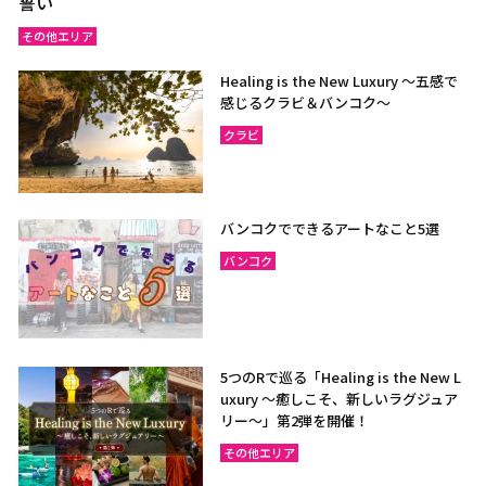
誓い
その他エリア
Healing is the New Luxury ～五感で
感じるクラビ＆バンコク～
クラビ
バンコクでできるアートなこと5選
バンコク
5つのRで巡る「Healing is the New L
uxury ～癒しこそ、新しいラグジュア
リー〜」第2弾を開催！
その他エリア