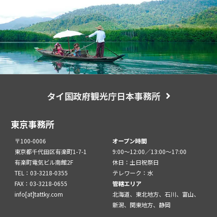
タイ国政府観光庁日本事務所
東京事務所
〒100-0006
オープン時間
東京都千代田区有楽町1-7-1
9:00～12:00／13:00～17:00
有楽町電気ビル南館2F
休日：土日祝祭日
TEL：03-3218-0355
テレワーク：水
FAX：03-3218-0655
管轄エリア
info[at]tattky.com
北海道、東北地方、石川、富山、
新潟、関東地方、静岡