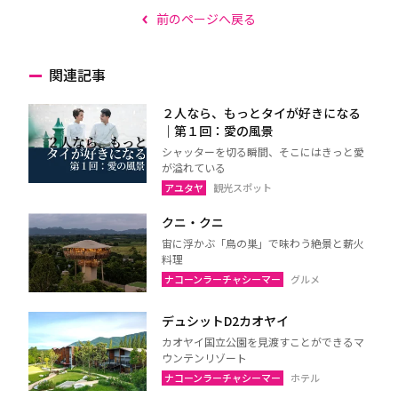
前のページへ戻る
関連記事
２人なら、もっとタイが好きになる
｜第１回：愛の風景
シャッターを切る瞬間、そこにはきっと愛
が溢れている
アユタヤ
観光スポット
クニ・クニ
宙に浮かぶ「鳥の巣」で味わう絶景と薪火
料理
ナコーンラーチャシーマー
グルメ
デュシットD2カオヤイ
カオヤイ国立公園を見渡すことができるマ
ウンテンリゾート
ナコーンラーチャシーマー
ホテル