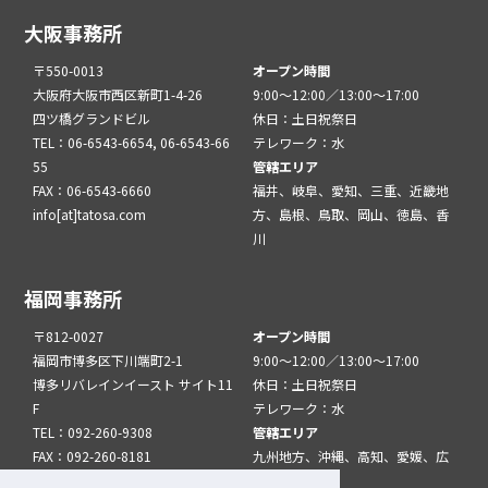
大阪事務所
〒550-0013
オープン時間
大阪府大阪市西区新町1-4-26
9:00～12:00／13:00～17:00
四ツ橋グランドビル
休日：土日祝祭日
TEL：06-6543-6654, 06-6543-66
テレワーク：水
55
管轄エリア
FAX：06-6543-6660
福井、岐阜、愛知、三重、近畿地
info[at]tatosa.com
方、島根、鳥取、岡山、徳島、香
川
福岡事務所
〒812-0027
オープン時間
福岡市博多区下川端町2-1
9:00～12:00／13:00～17:00
博多リバレインイースト サイト11
休日：土日祝祭日
F
テレワーク：水
TEL：092-260-9308
管轄エリア
FAX：092-260-8181
九州地方、沖縄、高知、愛媛、広
info[at]tatfuk.com
島、山口