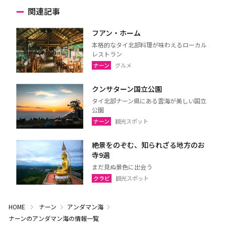
関連記事
フアン・ホーム
本格的なタイ北部料理が味わえるローカル
レストラン
ナーン
グルメ
クンサターン国立公園
タイ北部ナーン県にある雲海が美しい国立
公園
ナーン
観光スポット
絶景をのぞむ、知られざる地方のお
寺9選
まだ見ぬ景色に出会う
クラビ
観光スポット
HOME
ナーン
アンダマン海
ナーンのアンダマン海の情報一覧