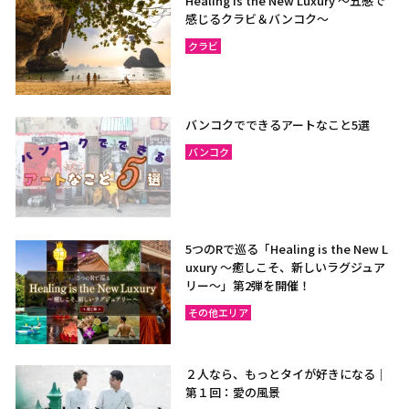
Healing is the New Luxury ～五感で
感じるクラビ＆バンコク～
クラビ
バンコクでできるアートなこと5選
バンコク
5つのRで巡る「Healing is the New L
uxury ～癒しこそ、新しいラグジュア
リー〜」第2弾を開催！
その他エリア
２人なら、もっとタイが好きになる｜
第１回：愛の風景