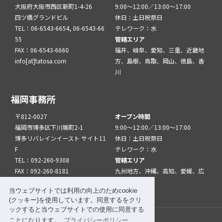
大阪府大阪市西区新町1-4-26
9:00～12:00／13:00～17:00
四ツ橋グランドビル
休日：土日祝祭日
TEL：06-6543-6654, 06-6543-66
テレワーク：水
55
管轄エリア
FAX：06-6543-6660
福井、岐阜、愛知、三重、近畿地
info[at]tatosa.com
方、島根、鳥取、岡山、徳島、香
川
福岡事務所
〒812-0027
オープン時間
福岡市博多区下川端町2-1
9:00～12:00／13:00～17:00
博多リバレインイースト サイト11
休日：土日祝祭日
F
テレワーク：水
TEL：092-260-9308
管轄エリア
FAX：092-260-8181
九州地方、沖縄、高知、愛媛、広
info[at]tatfuk.com
島、山口
当ウェブサイトでは利用の向上のためcookie
(クッキー)を使用しています。同意するをクリ
ックすると当ウェブサイトでの使用に同意する
ことになります。
プライバシーポリシー