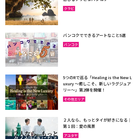
クラビ
バンコクでできるアートなこと5選
バンコク
5つのRで巡る「Healing is the New L
uxury ～癒しこそ、新しいラグジュア
リー〜」第2弾を開催！
その他エリア
２人なら、もっとタイが好きになる｜
第１回：愛の風景
アユタヤ