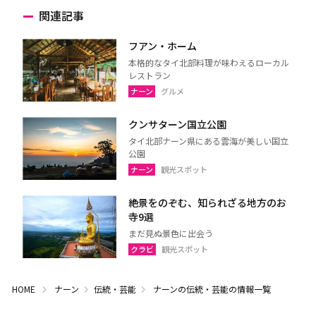
関連記事
フアン・ホーム
本格的なタイ北部料理が味わえるローカル
レストラン
ナーン
グルメ
クンサターン国立公園
タイ北部ナーン県にある雲海が美しい国立
公園
ナーン
観光スポット
絶景をのぞむ、知られざる地方のお
寺9選
まだ見ぬ景色に出会う
クラビ
観光スポット
HOME
ナーン
伝統・芸能
ナーンの伝統・芸能の情報一覧