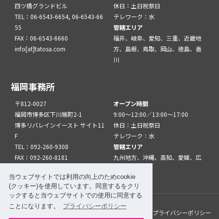
四ツ橋グランドビル
休日：土日祝祭日
TEL：06-6543-6654, 06-6543-66
テレワーク：水
55
管轄エリア
FAX：06-6543-6660
福井、岐阜、愛知、三重、近畿地
info[at]tatosa.com
方、島根、鳥取、岡山、徳島、香
川
福岡事務所
〒812-0027
オープン時間
福岡市博多区下川端町2-1
9:00～12:00／13:00～17:00
博多リバレインイースト サイト11
休日：土日祝祭日
F
テレワーク：水
TEL：092-260-9308
管轄エリア
FAX：092-260-8181
九州地方、沖縄、高知、愛媛、広
info[at]tatfuk.com
島、山口
当ウェブサイトでは利用の向上のためcookie
(クッキー)を使用しています。同意するをクリ
ックすると当ウェブサイトでの使用に同意する
ことになります。
プライバシーポリシー
このサイトについて
メルマガ登録
リンク
プライバシーポリシー