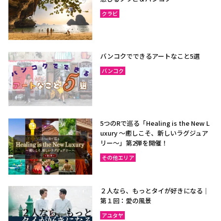
クラビ
バンコクでできるアートなこと5選
バンコク
5つのRで巡る「Healing is the New L
uxury ～癒しこそ、新しいラグジュア
リー〜」第2弾を開催！
その他エリア
２人なら、もっとタイが好きになる｜
第１回：愛の風景
アユタヤ