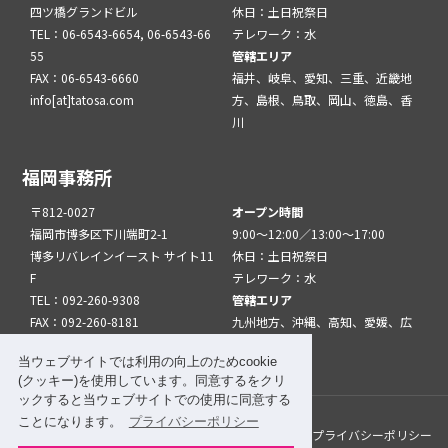
四ツ橋グランドビル
休日：土日祝祭日
TEL：06-6543-6654, 06-6543-66
テレワーク：水
55
管轄エリア
FAX：06-6543-6660
福井、岐阜、愛知、三重、近畿地
info[at]tatosa.com
方、島根、鳥取、岡山、徳島、香
川
福岡事務所
〒812-0027
オープン時間
福岡市博多区下川端町2-1
9:00～12:00／13:00～17:00
博多リバレインイースト サイト11
休日：土日祝祭日
F
テレワーク：水
TEL：092-260-9308
管轄エリア
FAX：092-260-8181
九州地方、沖縄、高知、愛媛、広
info[at]tatfuk.com
島、山口
当ウェブサイトでは利用の向上のためcookie
(クッキー)を使用しています。同意するをクリ
ックすると当ウェブサイトでの使用に同意する
ことになります。
プライバシーポリシー
このサイトについて
メルマガ登録
リンク
プライバシーポリシー