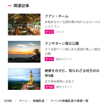
関連記事
フアン・ホーム
本格的なタイ北部料理が味わえるローカル
レストラン
ナーン
グルメ
クンサターン国立公園
タイ北部ナーン県にある雲海が美しい国立
公園
ナーン
観光スポット
絶景をのぞむ、知られざる地方のお
寺9選
まだ見ぬ景色に出会う
クラビ
観光スポット
HOME
ナーン
泰緬鉄道
ナーンの泰緬鉄道の情報一覧