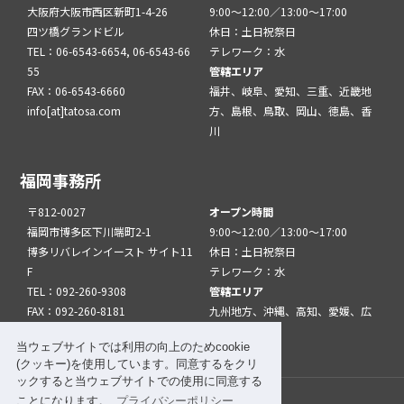
大阪府大阪市西区新町1-4-26
9:00～12:00／13:00～17:00
四ツ橋グランドビル
休日：土日祝祭日
TEL：06-6543-6654, 06-6543-66
テレワーク：水
55
管轄エリア
FAX：06-6543-6660
福井、岐阜、愛知、三重、近畿地
info[at]tatosa.com
方、島根、鳥取、岡山、徳島、香
川
福岡事務所
〒812-0027
オープン時間
福岡市博多区下川端町2-1
9:00～12:00／13:00～17:00
博多リバレインイースト サイト11
休日：土日祝祭日
F
テレワーク：水
TEL：092-260-9308
管轄エリア
FAX：092-260-8181
九州地方、沖縄、高知、愛媛、広
info[at]tatfuk.com
島、山口
当ウェブサイトでは利用の向上のためcookie
(クッキー)を使用しています。同意するをクリ
ックすると当ウェブサイトでの使用に同意する
ことになります。
プライバシーポリシー