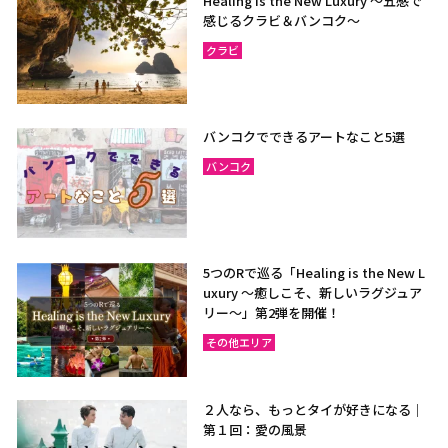
Healing is the New Luxury ～五感で
感じるクラビ＆バンコク～
クラビ
バンコクでできるアートなこと5選
バンコク
5つのRで巡る「Healing is the New L
uxury ～癒しこそ、新しいラグジュア
リー〜」第2弾を開催！
その他エリア
２人なら、もっとタイが好きになる｜
第１回：愛の風景