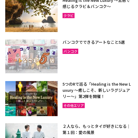
Healing is the New Luxury ～五感で
感じるクラビ＆バンコク～
クラビ
バンコクでできるアートなこと5選
バンコク
5つのRで巡る「Healing is the New L
uxury ～癒しこそ、新しいラグジュア
リー〜」第2弾を開催！
その他エリア
２人なら、もっとタイが好きになる｜
第１回：愛の風景