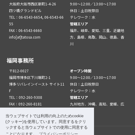
大阪府大阪市西区新町1-4-26
9:00～12:00／13:00～17:00
四ツ橋グランドビル
休日：土日祝祭日
TEL：06-6543-6654, 06-6543-66
テレワーク：水
55
管轄エリア
FAX：06-6543-6660
福井、岐阜、愛知、三重、近畿地
info[at]tatosa.com
方、島根、鳥取、岡山、徳島、香
川
福岡事務所
〒812-0027
オープン時間
福岡市博多区下川端町2-1
9:00～12:00／13:00～17:00
博多リバレインイースト サイト11
休日：土日祝祭日
F
テレワーク：水
TEL：092-260-9308
管轄エリア
FAX：092-260-8181
九州地方、沖縄、高知、愛媛、広
info[at]tatfuk.com
島、山口
当ウェブサイトでは利用の向上のためcookie
(クッキー)を使用しています。同意するをクリ
ックすると当ウェブサイトでの使用に同意する
ことになります。
プライバシーポリシー