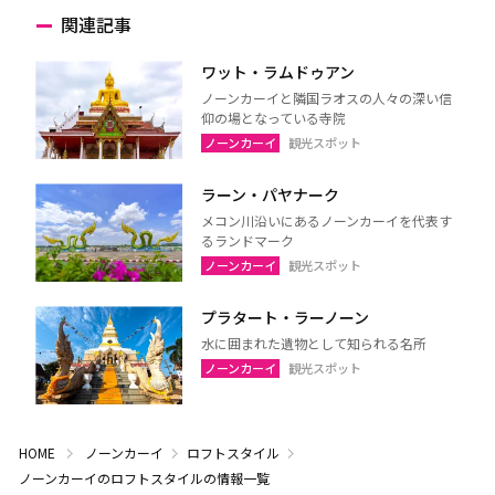
関連記事
ワット・ラムドゥアン
ノーンカーイと隣国ラオスの人々の深い信
仰の場となっている寺院
ノーンカーイ
観光スポット
ラーン・パヤナーク
メコン川沿いにあるノーンカーイを代表す
るランドマーク
ノーンカーイ
観光スポット
プラタート・ラーノーン
水に囲まれた遺物として知られる名所
ノーンカーイ
観光スポット
HOME
ノーンカーイ
ロフトスタイル
ノーンカーイのロフトスタイルの情報一覧