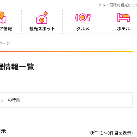
タイ国政府観光庁に
ア情報
観光スポット
グルメ
ホテル
T BANGKOK CONNEX」8月1日運行開始
理情報一覧
ブリーの特集
表示
0件
(1〜0件目を表示)