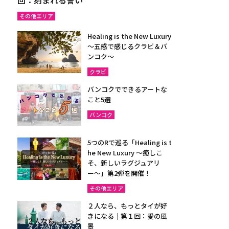
その他エリア
Healing is the New Luxury
～五感で感じるクラビ＆バ
ンコク～
クラビ
バンコクでできるアートな
こと5選
バンコク
5つのRで巡る「Healing is t
he New Luxury ～癒しこ
そ、新しいラグジュアリ
ー〜」第2弾を開催！
その他エリア
２人なら、もっとタイが好
きになる｜第１回：愛の風
景