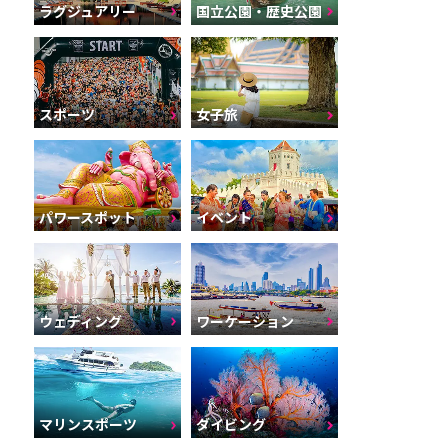
ラグジュアリー
国立公園・歴史公園
スポーツ
女子旅
パワースポット
イベント
ウェディング
ワーケーション
マリンスポーツ
ダイビング