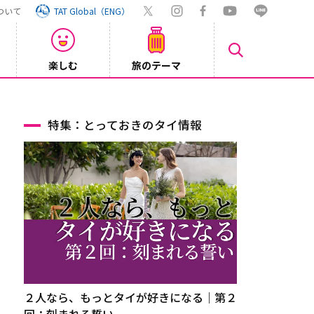
ついて
TAT Global（ENG）
楽しむ
旅のテーマ
【旅ロ
2026/07/30
特集：とっておきのタイ情報
２人なら、もっとタイが好きになる｜第２
回：刻まれる誓い