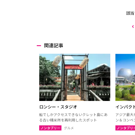
該当
関連記事
ロンシー・スタジオ
インパク
船でしかアクセスできないクレット島にあ
アジア最大
る古い精米所を再利用したスポット
ン＆コンベ
ノンタブリー
グルメ
ノンタブリ