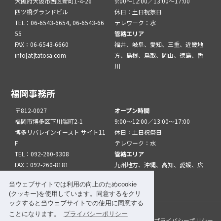
大阪府大阪市西区新町1-4-26
9:00～12:00／13:00～17:00
四ツ橋グランドビル
休日：土日祝祭日
TEL：06-6543-6654, 06-6543-66
テレワーク：水
55
管轄エリア
FAX：06-6543-6660
福井、岐阜、愛知、三重、近畿地
info[at]tatosa.com
方、島根、鳥取、岡山、徳島、香
川
福岡事務所
〒812-0027
オープン時間
福岡市博多区下川端町2-1
9:00～12:00／13:00～17:00
博多リバレインイースト サイト11
休日：土日祝祭日
F
テレワーク：水
TEL：092-260-9308
管轄エリア
FAX：092-260-8181
九州地方、沖縄、高知、愛媛、広
info[at]tatfuk.com
島、山口
当ウェブサイトでは利用の向上のためcookie
(クッキー)を使用しています。同意するをクリ
ックすると当ウェブサイトでの使用に同意する
ことになります。
プライバシーポリシー
このサイトについて
メルマガ登録
リンク
プライバシーポリシー