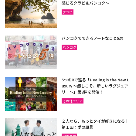
感じるクラビ＆バンコク～
クラビ
バンコクでできるアートなこと5選
バンコク
5つのRで巡る「Healing is the New L
uxury ～癒しこそ、新しいラグジュア
リー〜」第2弾を開催！
その他エリア
２人なら、もっとタイが好きになる｜
第１回：愛の風景
アユタヤ