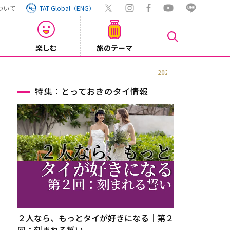
ついて
TAT Global（ENG）
楽しむ
旅のテーマ
【鉄道】
2026/08/03
特集：とっておきのタイ情報
２人なら、もっとタイが好きになる｜第２
回：刻まれる誓い