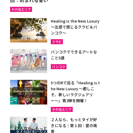
その他エリア
Healing is the New Luxury
～五感で感じるクラビ＆バ
ンコク～
クラビ
バンコクでできるアートな
こと5選
バンコク
5つのRで巡る「Healing is t
he New Luxury ～癒しこ
そ、新しいラグジュアリ
ー〜」第2弾を開催！
その他エリア
２人なら、もっとタイが好
きになる｜第１回：愛の風
景