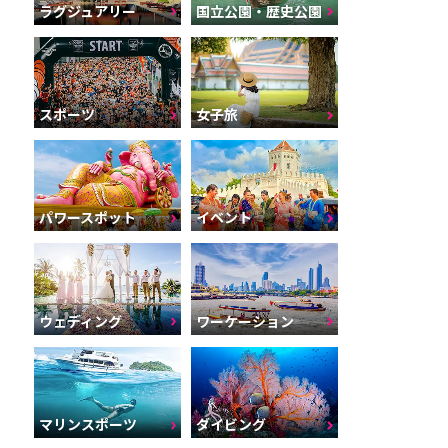
ラグジュアリー
国立公園・歴史公園
スポーツ
女子旅
パワースポット
イベント
ウェディング
ワーケーション
マリンスポーツ
ダイビング