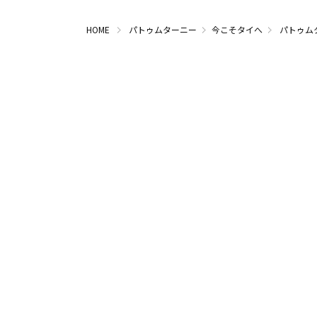
HOME
パトゥムターニー
今こそタイへ
パトゥム