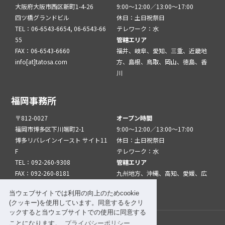
大阪府大阪市西区新町1-4-26
9:00～12:00／13:00～17:00
四ツ橋グランドビル
休日：土日祝祭日
TEL：06-6543-6654, 06-6543-66
テレワーク：水
55
管轄エリア
FAX：06-6543-6660
福井、岐阜、愛知、三重、近畿地
info[at]tatosa.com
方、島根、鳥取、岡山、徳島、香
川
福岡事務所
〒812-0027
オープン時間
福岡市博多区下川端町2-1
9:00～12:00／13:00～17:00
博多リバレインイースト サイト11
休日：土日祝祭日
F
テレワーク：水
TEL：092-260-9308
管轄エリア
FAX：092-260-8181
九州地方、沖縄、高知、愛媛、広
info[at]tatfuk.com
島、山口
当ウェブサイトでは利用の向上のためcookie
(クッキー)を使用しています。同意するをクリ
ックすると当ウェブサイトでの使用に同意する
ことになります。
プライバシーポリシー