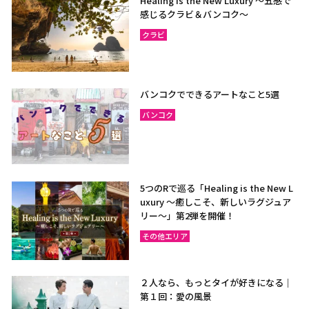
Healing is the New Luxury ～五感で
感じるクラビ＆バンコク～
クラビ
バンコクでできるアートなこと5選
バンコク
5つのRで巡る「Healing is the New L
uxury ～癒しこそ、新しいラグジュア
リー〜」第2弾を開催！
その他エリア
２人なら、もっとタイが好きになる｜
第１回：愛の風景