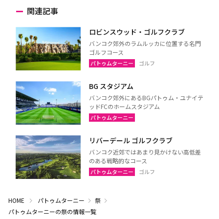
関連記事
ロビンスウッド・ゴルフクラブ
バンコク郊外のラムルッカに位置する名門
ゴルフコース
パトゥムターニー
ゴルフ
BG スタジアム
バンコク郊外にあるBGパトゥム・ユナイテ
ッドFCのホームスタジアム
パトゥムターニー
リバーデール ゴルフクラブ
バンコク近郊ではあまり見かけない高低差
のある戦略的なコース
パトゥムターニー
ゴルフ
HOME
パトゥムターニー
祭
パトゥムターニーの祭の情報一覧