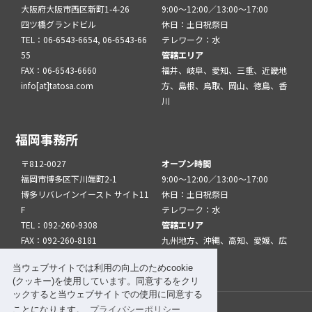
大阪府大阪市西区新町1-4-26
9:00～12:00／13:00～17:00
四ツ橋グランドビル
休日：土日祝祭日
TEL：06-6543-6654, 06-6543-66
テレワーク：水
55
管轄エリア
FAX：06-6543-6660
福井、岐阜、愛知、三重、近畿地
info[at]tatosa.com
方、島根、鳥取、岡山、徳島、香
川
福岡事務所
〒812-0027
オープン時間
福岡市博多区下川端町2-1
9:00～12:00／13:00～17:00
博多リバレインイースト サイト11
休日：土日祝祭日
F
テレワーク：水
TEL：092-260-9308
管轄エリア
FAX：092-260-8181
九州地方、沖縄、高知、愛媛、広
info[at]tatfuk.com
島、山口
当ウェブサイトでは利用の向上のためcookie
(クッキー)を使用しています。同意するをクリ
ックすると当ウェブサイトでの使用に同意する
ことになります。
プライバシーポリシー