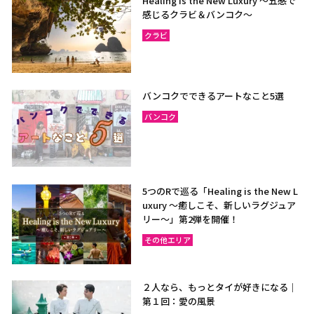
Healing is the New Luxury ～五感で
感じるクラビ＆バンコク～
クラビ
バンコクでできるアートなこと5選
バンコク
5つのRで巡る「Healing is the New L
uxury ～癒しこそ、新しいラグジュア
リー〜」第2弾を開催！
その他エリア
２人なら、もっとタイが好きになる｜
第１回：愛の風景