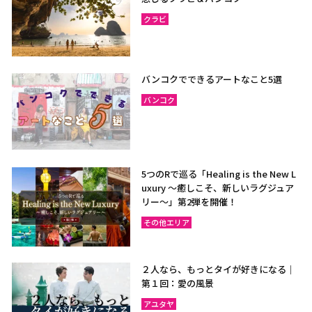
クラビ
バンコクでできるアートなこと5選
バンコク
5つのRで巡る「Healing is the New L
uxury ～癒しこそ、新しいラグジュア
リー〜」第2弾を開催！
その他エリア
２人なら、もっとタイが好きになる｜
第１回：愛の風景
アユタヤ