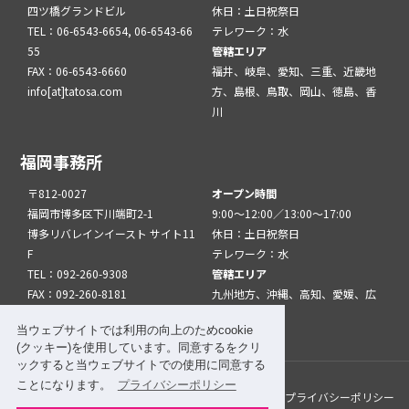
四ツ橋グランドビル
休日：土日祝祭日
TEL：06-6543-6654, 06-6543-66
テレワーク：水
55
管轄エリア
FAX：06-6543-6660
福井、岐阜、愛知、三重、近畿地
info[at]tatosa.com
方、島根、鳥取、岡山、徳島、香
川
福岡事務所
〒812-0027
オープン時間
福岡市博多区下川端町2-1
9:00～12:00／13:00～17:00
博多リバレインイースト サイト11
休日：土日祝祭日
F
テレワーク：水
TEL：092-260-9308
管轄エリア
FAX：092-260-8181
九州地方、沖縄、高知、愛媛、広
info[at]tatfuk.com
島、山口
当ウェブサイトでは利用の向上のためcookie
(クッキー)を使用しています。同意するをクリ
ックすると当ウェブサイトでの使用に同意する
ことになります。
プライバシーポリシー
このサイトについて
メルマガ登録
リンク
プライバシーポリシー