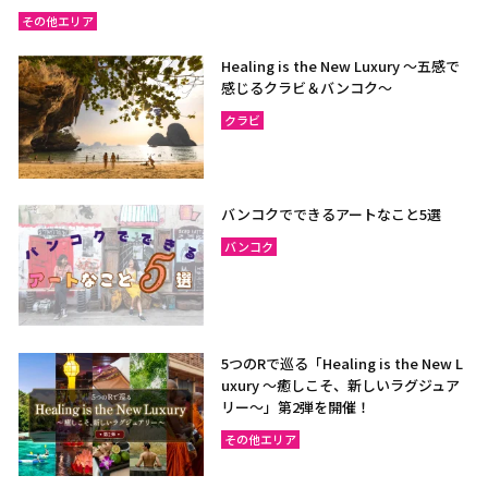
その他エリア
Healing is the New Luxury ～五感で
感じるクラビ＆バンコク～
クラビ
バンコクでできるアートなこと5選
バンコク
5つのRで巡る「Healing is the New L
uxury ～癒しこそ、新しいラグジュア
リー〜」第2弾を開催！
その他エリア