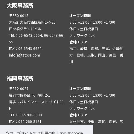
大阪事務所
〒550-0013
オープン時間
大阪府大阪市西区新町1-4-26
9:00～12:00／13:00～17:00
四ツ橋グランドビル
休日：土日祝祭日
TEL：06-6543-6654, 06-6543-66
テレワーク：水
55
管轄エリア
FAX：06-6543-6660
福井、岐阜、愛知、三重、近畿地
info[at]tatosa.com
方、島根、鳥取、岡山、徳島、香
川
福岡事務所
〒812-0027
オープン時間
福岡市博多区下川端町2-1
9:00～12:00／13:00～17:00
博多リバレインイースト サイト11
休日：土日祝祭日
F
テレワーク：水
TEL：092-260-9308
管轄エリア
FAX：092-260-8181
九州地方、沖縄、高知、愛媛、広
info[at]tatfuk.com
島、山口
当ウェブサイトでは利用の向上のためcookie