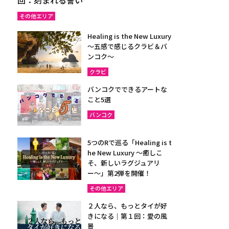
その他エリア
Healing is the New Luxury
～五感で感じるクラビ＆バ
ンコク～
クラビ
バンコクでできるアートな
こと5選
バンコク
5つのRで巡る「Healing is t
he New Luxury ～癒しこ
そ、新しいラグジュアリ
ー〜」第2弾を開催！
その他エリア
２人なら、もっとタイが好
きになる｜第１回：愛の風
景