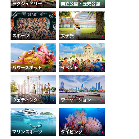
ラグジュアリー
国立公園・歴史公園
スポーツ
女子旅
パワースポット
イベント
ウェディング
ワーケーション
マリンスポーツ
ダイビング