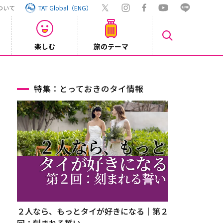
ついて
TAT Global（ENG）
楽しむ
旅のテーマ
Inst
2026/08/04
特集：とっておきのタイ情報
２人なら、もっとタイが好きになる｜第２
回：刻まれる誓い