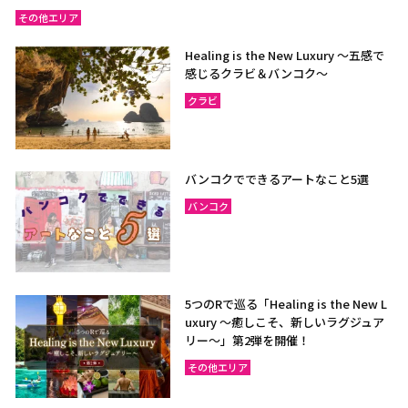
その他エリア
Healing is the New Luxury ～五感で
感じるクラビ＆バンコク～
クラビ
バンコクでできるアートなこと5選
バンコク
5つのRで巡る「Healing is the New L
uxury ～癒しこそ、新しいラグジュア
リー〜」第2弾を開催！
その他エリア