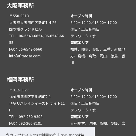
大阪事務所
〒550-0013
オープン時間
大阪府大阪市西区新町1-4-26
9:00～12:00／13:00～17:00
四ツ橋グランドビル
休日：土日祝祭日
TEL：06-6543-6654, 06-6543-66
テレワーク：水
55
管轄エリア
FAX：06-6543-6660
福井、岐阜、愛知、三重、近畿地
info[at]tatosa.com
方、島根、鳥取、岡山、徳島、香
川
福岡事務所
〒812-0027
オープン時間
福岡市博多区下川端町2-1
9:00～12:00／13:00～17:00
博多リバレインイースト サイト11
休日：土日祝祭日
F
テレワーク：水
TEL：092-260-9308
管轄エリア
FAX：092-260-8181
九州地方、沖縄、高知、愛媛、広
info[at]tatfuk.com
島、山口
当ウェブサイトでは利用の向上のためcookie