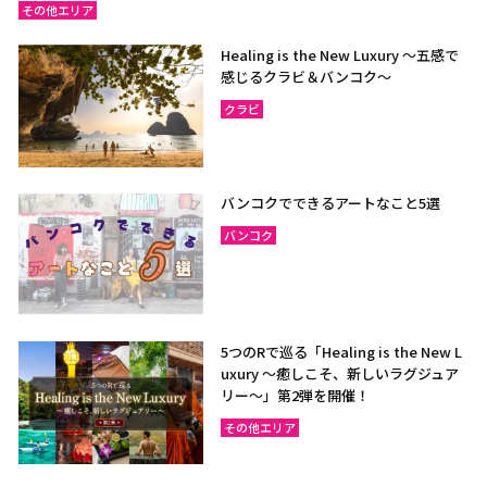
その他エリア
Healing is the New Luxury ～五感で
感じるクラビ＆バンコク～
クラビ
バンコクでできるアートなこと5選
バンコク
5つのRで巡る「Healing is the New L
uxury ～癒しこそ、新しいラグジュア
リー〜」第2弾を開催！
その他エリア