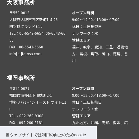
大阪事務所
〒550-0013
オープン時間
大阪府大阪市西区新町1-4-26
9:00～12:00／13:00～17:00
四ツ橋グランドビル
休日：土日祝祭日
TEL：06-6543-6654, 06-6543-66
テレワーク：水
55
管轄エリア
FAX：06-6543-6660
福井、岐阜、愛知、三重、近畿地
info[at]tatosa.com
方、島根、鳥取、岡山、徳島、香
川
福岡事務所
〒812-0027
オープン時間
福岡市博多区下川端町2-1
9:00～12:00／13:00～17:00
博多リバレインイースト サイト11
休日：土日祝祭日
F
テレワーク：水
TEL：092-260-9308
管轄エリア
FAX：092-260-8181
九州地方、沖縄、高知、愛媛、広
info[at]tatfuk.com
島、山口
当ウェブサイトでは利用の向上のためcookie