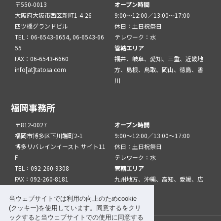
〒550-0013
オープン時間
大阪府大阪市西区新町1-4-26
9:00～12:00／13:00～17:00
四ツ橋グランドビル
休日：土日祝祭日
TEL：06-6543-6654, 06-6543-66
テレワーク：水
55
管轄エリア
FAX：06-6543-6660
福井、岐阜、愛知、三重、近畿地
info[at]tatosa.com
方、島根、鳥取、岡山、徳島、香
川
福岡事務所
〒812-0027
オープン時間
福岡市博多区下川端町2-1
9:00～12:00／13:00～17:00
博多リバレインイースト サイト11
休日：土日祝祭日
F
テレワーク：水
TEL：092-260-9308
管轄エリア
FAX：092-260-8181
九州地方、沖縄、高知、愛媛、広
info[at]tatfuk.com
島、山口
当ウェブサイトでは利用の向上のためcookie
(クッキー)を使用しています。同意するをクリ
ックすると当ウェブサイトでの使用に同意する