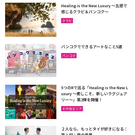
Healing is the New Luxury ～五感で
感じるクラビ＆バンコク～
クラビ
バンコクでできるアートなこと5選
バンコク
5つのRで巡る「Healing is the New L
uxury ～癒しこそ、新しいラグジュア
リー〜」第2弾を開催！
その他エリア
２人なら、もっとタイが好きになる｜
第１回：愛の風景