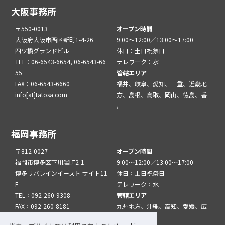
大阪事務所
〒550-0013
オープン時間
大阪府大阪市西区新町1-4-26
9:00～12:00／13:00～17:00
四ツ橋グランドビル
休日：土日祝祭日
TEL：06-6543-6654, 06-6543-66
テレワーク：水
55
管轄エリア
FAX：06-6543-6660
福井、岐阜、愛知、三重、近畿地
info[at]tatosa.com
方、島根、鳥取、岡山、徳島、香
川
福岡事務所
〒812-0027
オープン時間
福岡市博多区下川端町2-1
9:00～12:00／13:00～17:00
博多リバレインイースト サイト11
休日：土日祝祭日
F
テレワーク：水
TEL：092-260-9308
管轄エリア
FAX：092-260-8181
九州地方、沖縄、高知、愛媛、広
info[at]tatfuk.com
島、山口