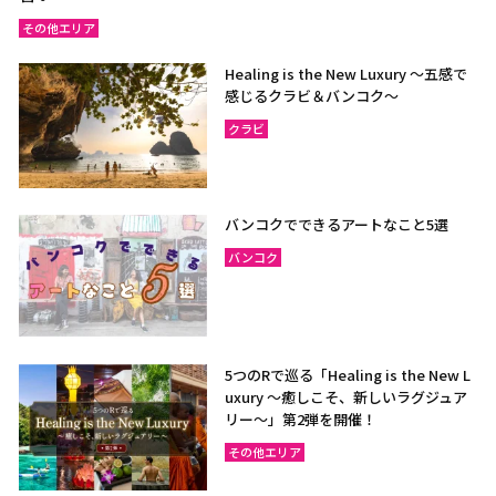
その他エリア
Healing is the New Luxury ～五感で
感じるクラビ＆バンコク～
クラビ
バンコクでできるアートなこと5選
バンコク
5つのRで巡る「Healing is the New L
uxury ～癒しこそ、新しいラグジュア
リー〜」第2弾を開催！
その他エリア