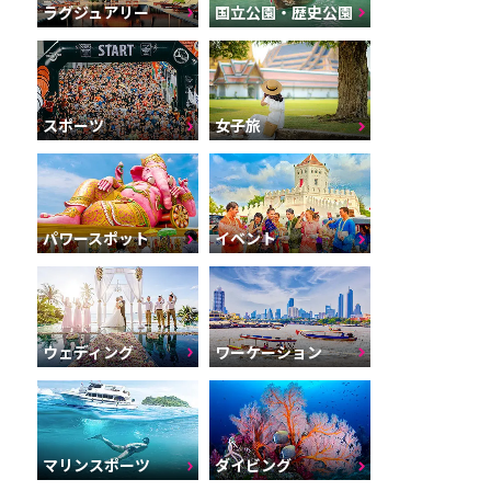
ラグジュアリー
国立公園・歴史公園
スポーツ
女子旅
パワースポット
イベント
ウェディング
ワーケーション
マリンスポーツ
ダイビング