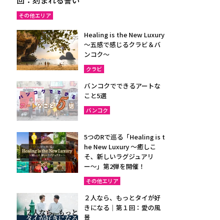
その他エリア
Healing is the New Luxury
～五感で感じるクラビ＆バ
ンコク～
クラビ
バンコクでできるアートな
こと5選
バンコク
5つのRで巡る「Healing is t
he New Luxury ～癒しこ
そ、新しいラグジュアリ
ー〜」第2弾を開催！
その他エリア
２人なら、もっとタイが好
きになる｜第１回：愛の風
景