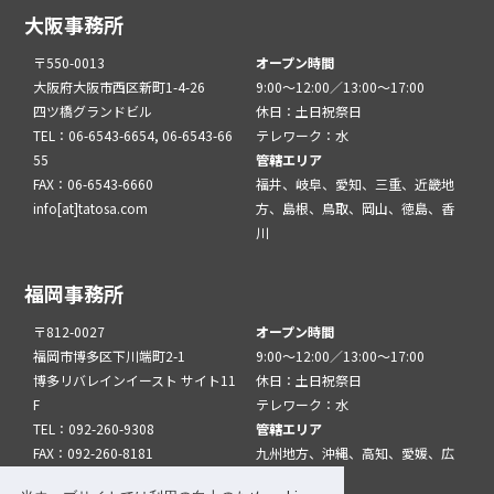
大阪事務所
〒550-0013
オープン時間
大阪府大阪市西区新町1-4-26
9:00～12:00／13:00～17:00
四ツ橋グランドビル
休日：土日祝祭日
TEL：06-6543-6654, 06-6543-66
テレワーク：水
55
管轄エリア
FAX：06-6543-6660
福井、岐阜、愛知、三重、近畿地
info[at]tatosa.com
方、島根、鳥取、岡山、徳島、香
川
福岡事務所
〒812-0027
オープン時間
福岡市博多区下川端町2-1
9:00～12:00／13:00～17:00
博多リバレインイースト サイト11
休日：土日祝祭日
F
テレワーク：水
TEL：092-260-9308
管轄エリア
FAX：092-260-8181
九州地方、沖縄、高知、愛媛、広
info[at]tatfuk.com
島、山口