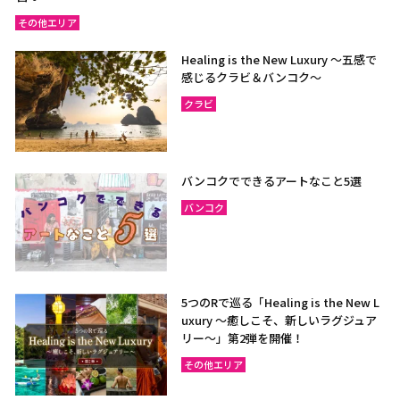
その他エリア
Healing is the New Luxury ～五感で
感じるクラビ＆バンコク～
クラビ
バンコクでできるアートなこと5選
バンコク
5つのRで巡る「Healing is the New L
uxury ～癒しこそ、新しいラグジュア
リー〜」第2弾を開催！
その他エリア