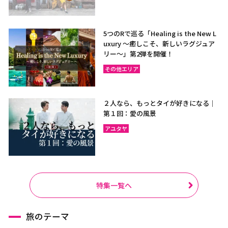
5つのRで巡る「Healing is the New L
uxury ～癒しこそ、新しいラグジュア
リー〜」第2弾を開催！
その他エリア
２人なら、もっとタイが好きになる｜
第１回：愛の風景
アユタヤ
特集一覧へ
旅のテーマ