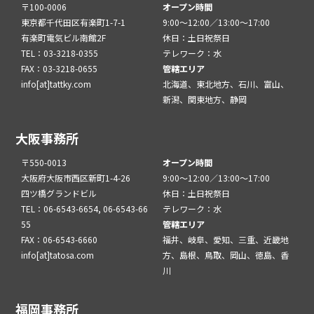
〒100-0006
オープン時間
東京都千代田区有楽町1-7-1
9:00～12:00／13:00～17:00
有楽町電気ビル南館2F
休日：土日祝祭日
TEL：03-3218-0355
テレワーク：水
FAX：03-3218-0655
管轄エリア
info[at]tattky.com
北海道、東北地方、石川、富山、
新潟、関東地方、静岡
大阪事務所
〒550-0013
オープン時間
大阪府大阪市西区新町1-4-26
9:00～12:00／13:00～17:00
四ツ橋グランドビル
休日：土日祝祭日
TEL：06-6543-6654, 06-6543-66
テレワーク：水
55
管轄エリア
FAX：06-6543-6660
福井、岐阜、愛知、三重、近畿地
info[at]tatosa.com
方、島根、鳥取、岡山、徳島、香
川
福岡事務所