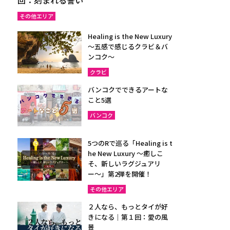
その他エリア
Healing is the New Luxury
～五感で感じるクラビ＆バ
ンコク～
クラビ
バンコクでできるアートな
こと5選
バンコク
5つのRで巡る「Healing is t
he New Luxury ～癒しこ
そ、新しいラグジュアリ
ー〜」第2弾を開催！
その他エリア
２人なら、もっとタイが好
きになる｜第１回：愛の風
景