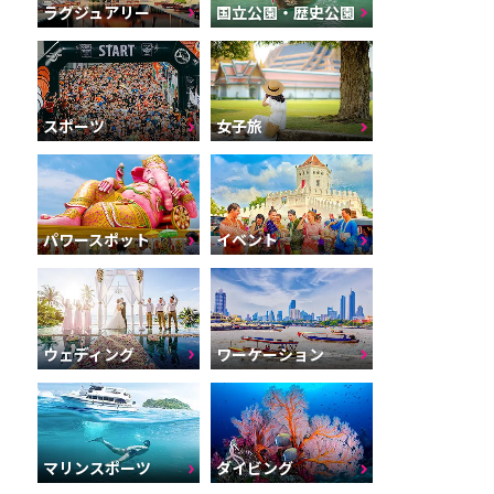
ラグジュアリー
国立公園・歴史公園
スポーツ
女子旅
パワースポット
イベント
ウェディング
ワーケーション
マリンスポーツ
ダイビング