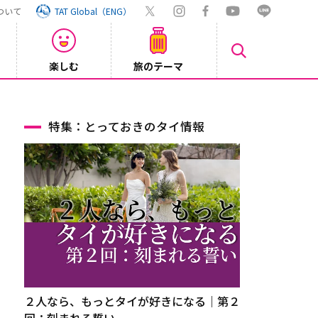
ついて
TAT Global（ENG）
楽しむ
旅のテーマ
【鉄道】
2026/08/03
特集：とっておきのタイ情報
２人なら、もっとタイが好きになる｜第２
回：刻まれる誓い