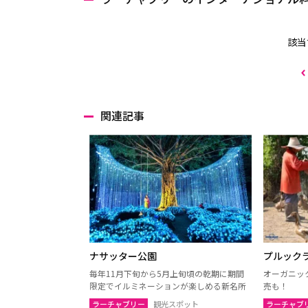
該当
関連記事
ナサッター公園
プルック
毎年11月下旬から5月上旬頃の乾期に期間
オーガニッ
限定でイルミネーションが楽しめる新名所
売も！
ラーチャブリー
観光スポット
ラーチャブ